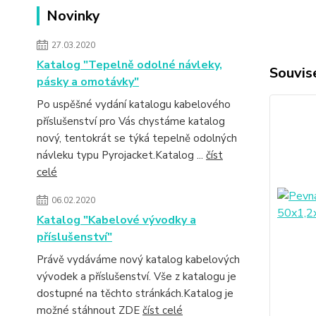
Novinky
27.03.2020
Katalog "Tepelně odolné návleky,
Souvise
pásky a omotávky"
Po uspěšné vydání katalogu kabelového
příslušenství pro Vás chystáme katalog
nový, tentokrát se týká tepelně odolných
návleku typu Pyrojacket.Katalog ...
číst
celé
06.02.2020
Katalog "Kabelové vývodky a
příslušenství"
Právě vydáváme nový katalog kabelových
vývodek a příslušenství. Vše z katalogu je
dostupné na těchto stránkách.Katalog je
možné stáhnout ZDE
číst celé