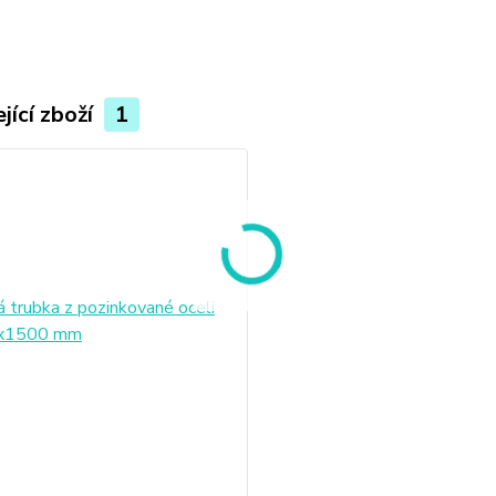
jící zboží
1