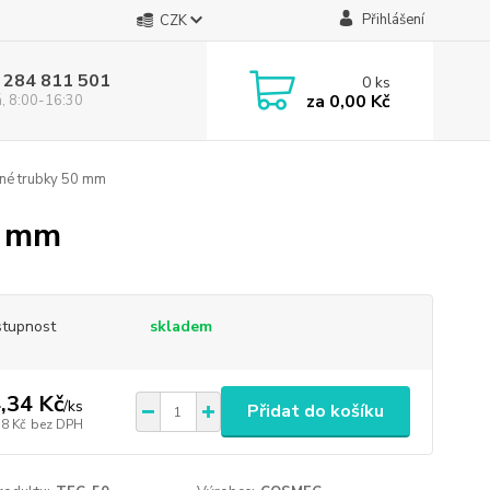
Přihlášení
CZK
 284 811 501
0
ks
za
0,00 Kč
á, 8:00-16:30
né trubky 50 mm
0 mm
tupnost
skladem
,34 Kč
/
ks
Přidat do košíku
38 Kč
bez DPH