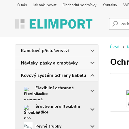
O nás
Jak nakupovat
Obchodní podmínky
Kontakty
WE
Úvod
K
Kabelové příslušenství
Ochr
Návleky, pásky a omotávky
Kovový systém ochrany kabelu
Flexibilní ochranné
hadice
Šroubení pro flexibilní
hadice
Pevné trubky