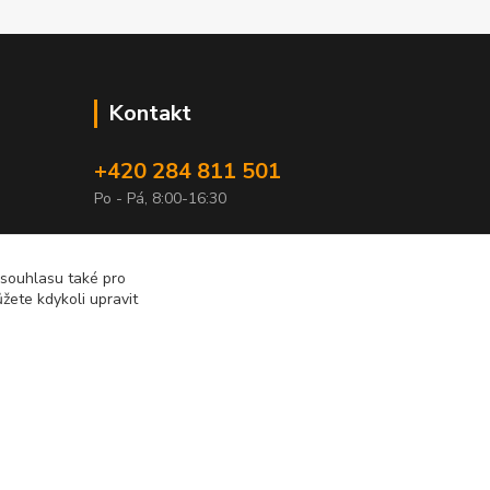
Kontakt
+420 284 811 501
Po - Pá, 8:00-16:30
obchod@elimport.cz
 souhlasu také pro
žete kdykoli upravit
Vytvořeno na
Eshop-rychle.cz