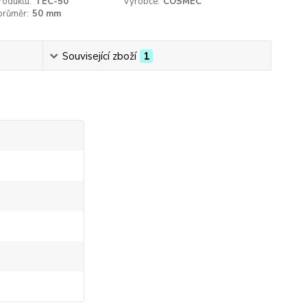
roduktu:
TEC-50
Výrobce:
COSMEC
 průměr:
50 mm
Související zboží
1