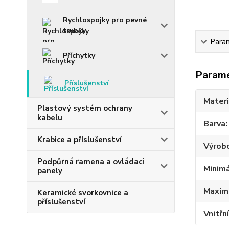
Rychlospojky pro pevné
trubky
Para
Příchytky
Param
Příslušenství
Materi
Plastový systém ochrany
kabelu
Barva
Krabice a příslušenství
Výrob
Podpůrná ramena a ovládací
Minimá
panely
Maximá
Keramické svorkovnice a
příslušenství
Vnitřn