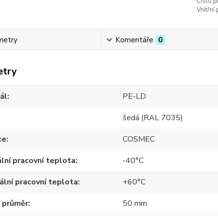
Číslo p
Vnitřní
metry
Komentáře
0
etry
ál
PE-LD
šedá (RAL 7035)
ce
COSMEC
lní pracovní teplota
-40°C
lní pracovní teplota
+60°C
í průměr
50 mm