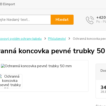
B Elimport
+420
Hledat
Po - P
ovový systém ochrany kabelu
Příslušenství
Ochranná koncovka pev
anná koncovka pevné trubky 5
Dos
34
28,