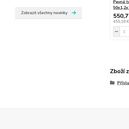
Pevná t
50x1,2
Zobrazit všechny novinky
550,7
455,18 
Zboží 
Přísl