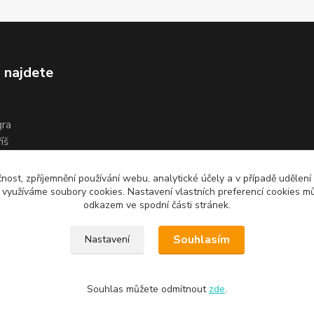
 najdete
gra
íš
čnost, zpříjemnění používání webu, analytické účely a v případě udělení
y využíváme soubory cookies. Nastavení vlastních preferencí cookies mů
odkazem ve spodní části stránek.
Souhlasím
Nastavení
Souhlas můžete odmítnout
zde
.