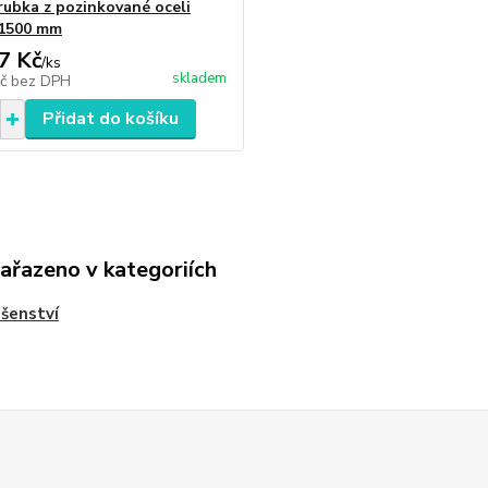
rubka z pozinkované oceli
x1500 mm
7 Kč
/
ks
skladem
Kč
bez DPH
Přidat do košíku
zařazeno v kategoriích
ušenství