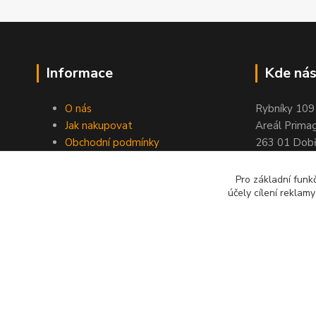
Informace
Kde nás
O nás
Rybníky 109
Jak nakupovat
Areál Prima
Obchodní podmínky
263 01 Dobř
Kontakty
Stránky ELIMPORT
Pro základní funk
účely cílení reklam