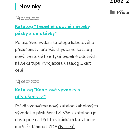
Zboží 
Novinky
Přísl
27.03.2020
Katalog "Tepelně odolné návleky,
pásky a omotávky"
Po uspěšné vydání katalogu kabelového
příslušenství pro Vás chystáme katalog
nový, tentokrát se týká tepelně odolných
návleku typu Pyrojacket.Katalog ...
číst
celé
06.02.2020
Katalog "Kabelové vývodky a
příslušenství"
Právě vydáváme nový katalog kabelových
vývodek a příslušenství. Vše z katalogu je
dostupné na těchto stránkách.Katalog je
možné stáhnout ZDE
číst celé