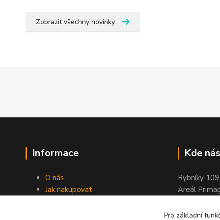
Zobrazit všechny novinky
Informace
Kde nás
O nás
Rybníky 109
Jak nakupovat
Areál Prima
Obchodní podmínky
263 01 Dobř
Kontakty
Pro základní funk