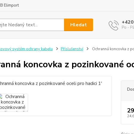
B Elimport
+420
Hledat
Po - P
ovový systém ochrany kabelu
Příslušenství
Ochranná koncovka z poz
anná koncovka z pozinkované oce
Dos
29
24,