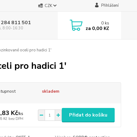
Přihlášení
CZK
 284 811 501
0
ks
za
0,00 Kč
á, 8:00-16:30
inkované oceli pro hadici 1'
li pro hadici 1'
tupnost
skladem
,83 Kč
/
ks
Přidat do košíku
65 Kč
bez DPH