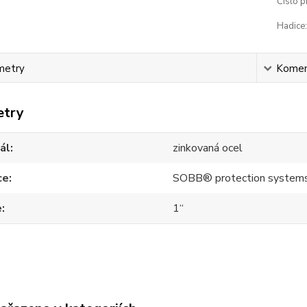
Číslo p
Hadice:
metry
Komen
etry
ál
zinkovaná ocel
ce
SOBB® protection system
e
1“