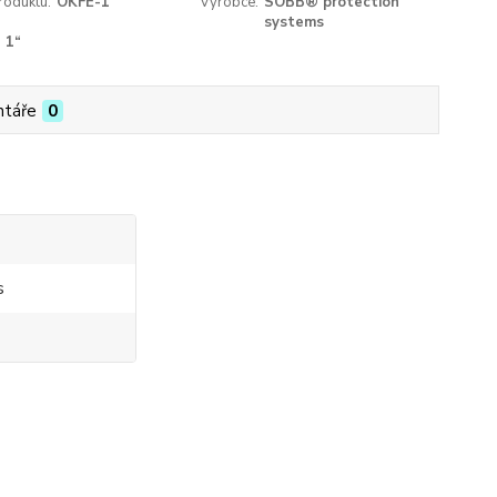
roduktu:
OKFE-1
Výrobce:
SOBB® protection
systems
1“
táře
0
s