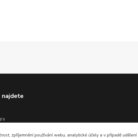
 najdete
gra
íš
čnost, zpříjemnění používání webu, analytické účely a v případě udělení