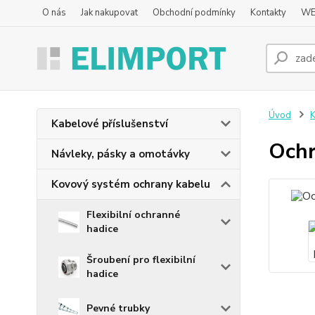
O nás
Jak nakupovat
Obchodní podmínky
Kontakty
WE
Úvod
K
Kabelové příslušenství
Ochr
Návleky, pásky a omotávky
Kovový systém ochrany kabelu
Flexibilní ochranné
hadice
Šroubení pro flexibilní
hadice
Pevné trubky