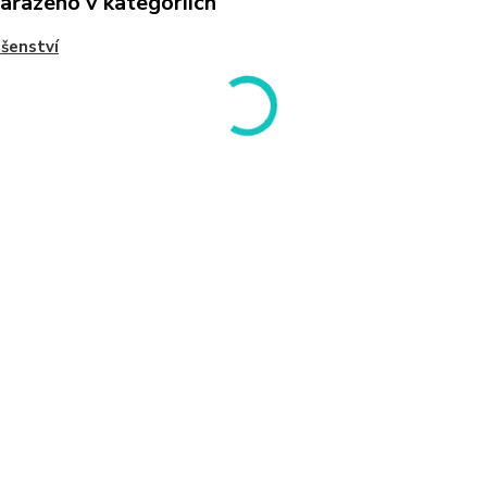
zařazeno v kategoriích
ušenství