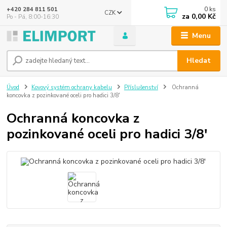
0
ks
+420 284 811 501
CZK
za
0,00 Kč
Po - Pá, 8:00-16:30
Menu
Hledat
Úvod
Kovový systém ochrany kabelu
Příslušenství
Ochranná
koncovka z pozinkované oceli pro hadici 3/8'
Ochranná koncovka z
pozinkované oceli pro hadici 3/8'