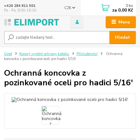
0
ks
+420 284 811 501
CZK
za
0,00 Kč
Po - Pá, 8:00-16:30
Menu
Hledat
Úvod
Kovový systém ochrany kabelu
Příslušenství
Ochranná
koncovka z pozinkované oceli pro hadici 5/16'
Ochranná koncovka z
pozinkované oceli pro hadici 5/16'