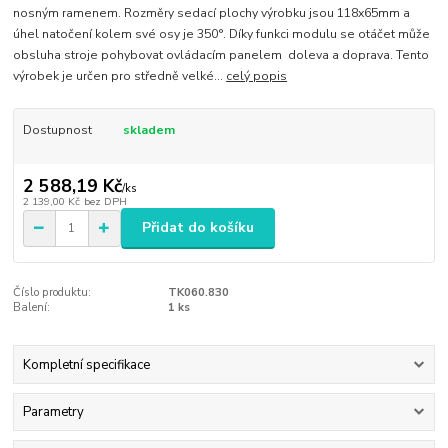
nosným ramenem. Rozměry sedací plochy výrobku jsou 118x65mm a
úhel natočení kolem své osy je 350°. Díky funkci modulu se otáčet může
obsluha stroje pohybovat ovládacím panelem doleva a doprava. Tento
výrobek je určen pro středně velké...
celý popis
Dostupnost
skladem
2 588,19 Kč
/
ks
2 139,00 Kč
bez DPH
Přidat do košíku
Číslo produktu:
TK060.830
Balení:
1 ks
Kompletní specifikace
Parametry