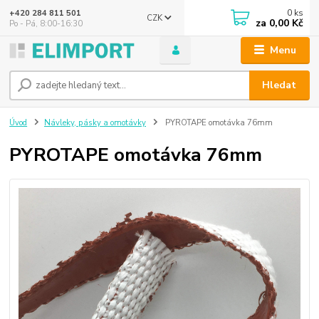
0
ks
+420 284 811 501
CZK
za
0,00 Kč
Po - Pá, 8:00-16:30
Menu
Hledat
Úvod
Návleky, pásky a omotávky
PYROTAPE omotávka 76mm
PYROTAPE omotávka 76mm