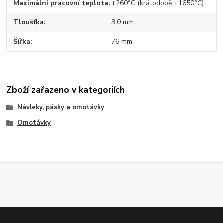
Maximální pracovní teplota
+260°C (krátodobě +1650°C)
Tloušťka
3,0 mm
Šířka
76 mm
Zboží zařazeno v kategoriích
Návleky, pásky a omotávky
Omotávky