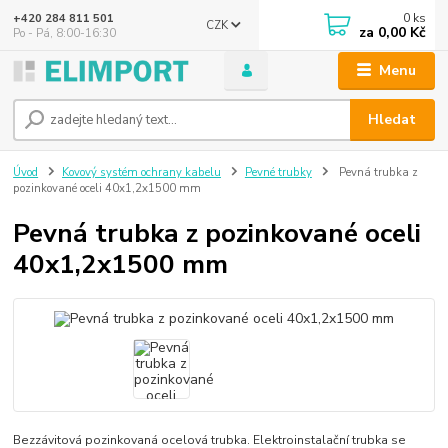
0
ks
+420 284 811 501
CZK
za
0,00 Kč
Po - Pá, 8:00-16:30
Menu
Hledat
Úvod
Kovový systém ochrany kabelu
Pevné trubky
Pevná trubka z
pozinkované oceli 40x1,2x1500 mm
Pevná trubka z pozinkované oceli
40x1,2x1500 mm
Bezzávitová pozinkovaná ocelová trubka. Elektroinstalační trubka se