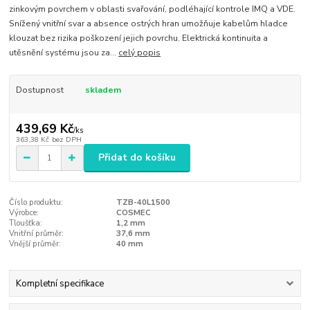
zinkovým povrchem v oblasti svařování, podléhající kontrole IMQ a VDE.
Snížený vnitřní svar a absence ostrých hran umožňuje kabelům hladce
klouzat bez rizika poškození jejich povrchu. Elektrická kontinuita a
utěsnění systému jsou za...
celý popis
Dostupnost
skladem
439,69 Kč
/
ks
363,38 Kč
bez DPH
Přidat do košíku
Číslo produktu:
TZB-40L1500
Výrobce:
COSMEC
Tloušťka:
1,2 mm
Vnitřní průměr:
37,6 mm
Vnější průměr:
40 mm
Kompletní specifikace