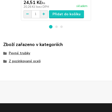
24,51 Kč
38,16 Kč
/
ks
skladem
20,26 Kč
bez DPH
31,54 Kč
bez
Přidat do košíku
Zboží zařazeno v kategoriích
Pevné trubky
Z pozinkované oceli