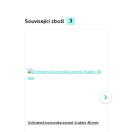
Související zboží
3
Ochranná koncovka pevné trubky 40 mm
Příchytka z 
40 mm