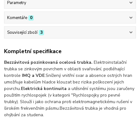
Parametry
Komentáře
0
Související zboží
3
Kompletní specifikace
Bezzávitová pozinkovaná ocelová trubka.
Elektroinstalační
trubka se zinkovým povrchem v oblasti svařování, podléhající
kontrole
IMQ a VDE
.
Snížený vnitřní svar a absence ostrých hran
umožňuje kabelům hladce klouzat bez rizika poškození jejich
povrchu.
Elektrická kontinuita
a utěsnění systému jsou zaručeny
použitím rychlospojek (v kategorii "Rychlospojky pro pevné
trubky).
Slouží i jako o
chrana proti elektromagnetickému rušení v
širokém frekvenčním pásmu.
Bezzávitová trubka je vhodná pro
ohýbání za studena.