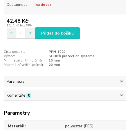
Dostupnost
na dotaz
42,48 Kč
/
m
35,11 Kč
bez DPH
Přidat do košíku
Číslo produktu:
PPH-1020
Výrobce:
SOBB® protection systems
Minimální vnitřní průměr:
10 mm
Maximální vnitřní průměr:
20 mm
Parametry
Komentáře
0
Parametry
Materiál
polyester (PES)