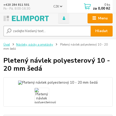
0
ks
+420 284 811 501
CZK
za
0,00 Kč
Po - Pá, 8:00-16:30
Menu
Hledat
Úvod
Návleky, pásky a omotávky
Pletený návlek polyesterový 10 - 20
mm šedá
Pletený návlek polyesterový 10 -
20 mm šedá