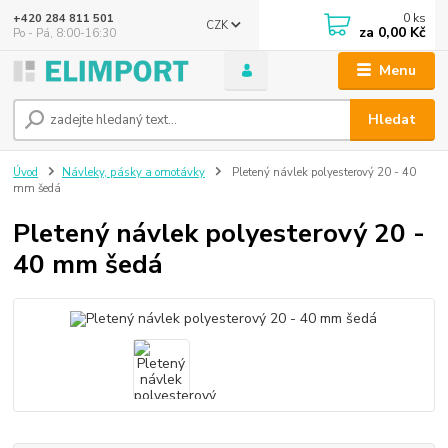
0
ks
+420 284 811 501
CZK
za
0,00 Kč
Po - Pá, 8:00-16:30
Menu
Hledat
Úvod
Návleky, pásky a omotávky
Pletený návlek polyesterový 20 - 40
mm šedá
Pletený návlek polyesterový 20 -
40 mm šedá