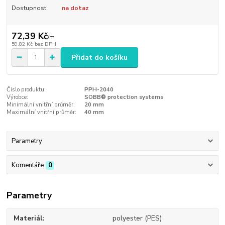
Dostupnost
na dotaz
72,39 Kč
/
m
59,82 Kč
bez DPH
Přidat do košíku
Číslo produktu:
PPH-2040
Výrobce:
SOBB® protection systems
Minimální vnitřní průměr:
20 mm
Maximální vnitřní průměr:
40 mm
Parametry
Komentáře
0
Parametry
Materiál
polyester (PES)