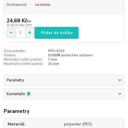
Dostupnost
na dotaz
24,68 Kč
/
m
20,40 Kč
bez DPH
Přidat do košíku
Číslo produktu:
PPH-0715
Výrobce:
SOBB® protection systems
Minimální vnitřní průměr:
7 mm
Maximální vnitřní průměr:
15 mm
Parametry
Komentáře
0
Parametry
Materiál
polyester (PES)