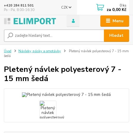
0
ks
+420 284 811 501
CZK
za
0,00 Kč
Po - Pá, 8:00-16:30
Menu
Hledat
Úvod
Návleky, pásky a omotávky
Pletený návlek polyesterový 7 - 15 mm
šedá
Pletený návlek polyesterový 7 -
15 mm šedá