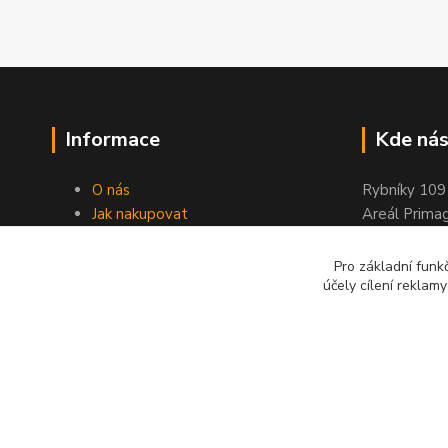
Informace
Kde nás
O nás
Rybníky 109
Jak nakupovat
Areál Prima
Obchodní podmínky
263 01 Dobř
Kontakty
Pro základní funk
Stránky ELIMPORT
účely cílení reklam