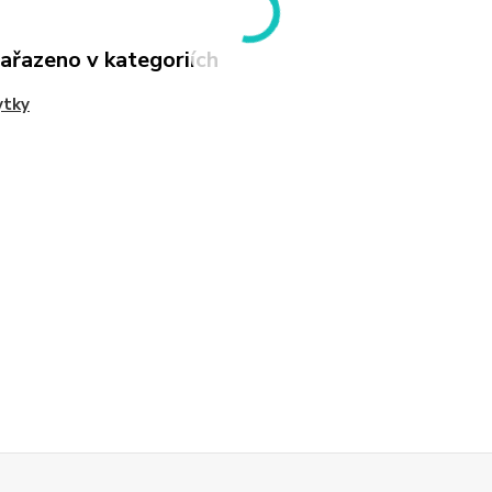
zařazeno v kategoriích
ytky