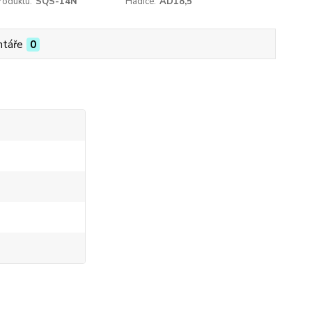
roduktu:
SQS-14N
Hadice:
AD18,5
táře
0