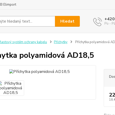
B Elimport
+420
Hledat
Po - P
lastový systém ochrany kabelu
Příchytky
Příchytka polyamidová A
hytka polyamidová AD18,5
Dos
22
18,