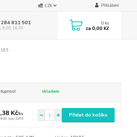
Přihlášení
CZK
 284 811 501
0
ks
za
0,00 Kč
á, 8:00-16:30
D18,5
tupnost
skladem
,38 Kč
/
ks
Přidat do košíku
49 Kč
bez DPH