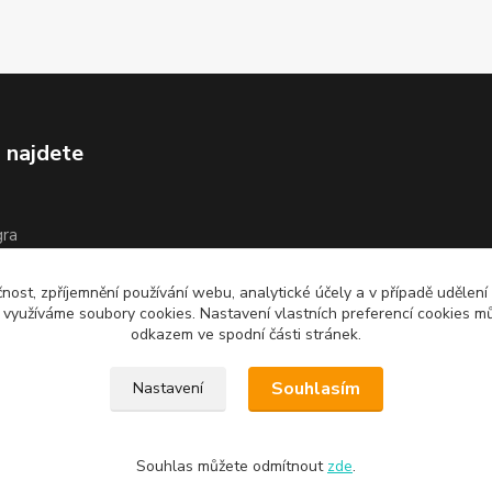
 najdete
gra
íš
čnost, zpříjemnění používání webu, analytické účely a v případě udělení
y využíváme soubory cookies. Nastavení vlastních preferencí cookies mů
odkazem ve spodní části stránek.
Souhlasím
Nastavení
Souhlas můžete odmítnout
zde
.