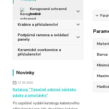
Korugované ochranné
hadice
Para
Krabice a příslušenství
Param
Podpůrná ramena a ovládací
panely
Materi
Keramické svorkovnice a
příslušenství
Barva
Minimá
Novinky
Maximá
27.03.2020
Hadic
Katalog "Tepelně odolné návleky,
pásky a omotávky"
Po uspěšné vydání katalogu kabelového