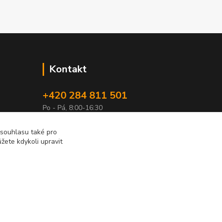
Kontakt
+420 284 811 501
Po - Pá, 8:00-16:30
obchod@elimport.cz
 souhlasu také pro
žete kdykoli upravit
Vytvořeno na
Eshop-rychle.cz