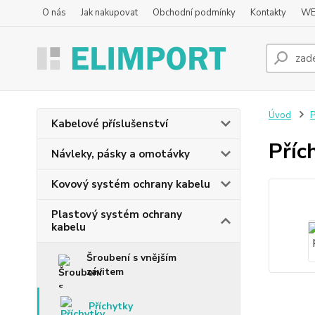
O nás
Jak nakupovat
Obchodní podmínky
Kontakty
WE
Úvod
P
Kabelové příslušenství
Příc
Návleky, pásky a omotávky
Kovový systém ochrany kabelu
Plastový systém ochrany
kabelu
Šroubení s vnějším
závitem
Příchytky