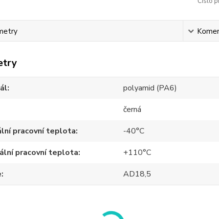
Číslo p
metry
Komen
etry
ál
polyamid (PA6)
černá
lní pracovní teplota
-40°C
lní pracovní teplota
+110°C
e
AD18,5