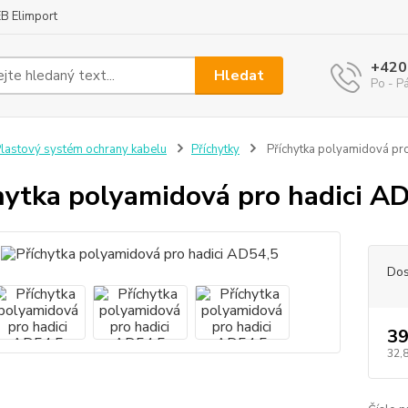
B Elimport
+420
Hledat
Po - P
lastový systém ochrany kabelu
Příchytky
Příchytka polyamidová pr
hytka polyamidová pro hadici A
Dos
39
32,