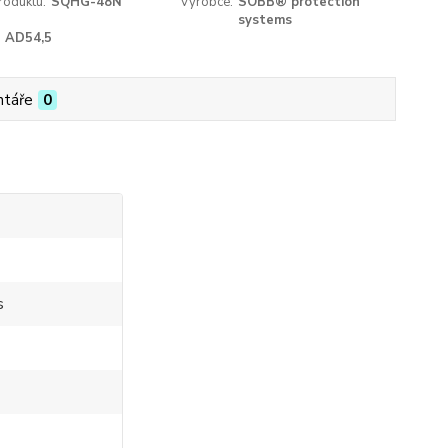
roduktu:
SQHG-48N
Výrobce:
SOBB® protection
systems
AD54,5
táře
0
s