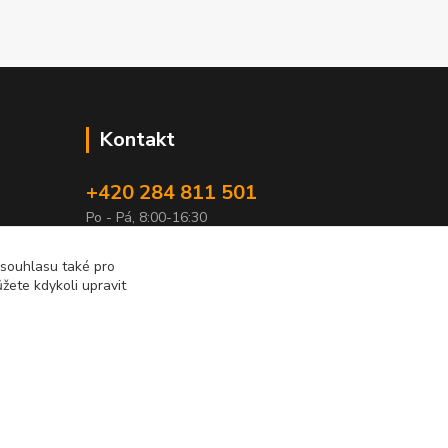
Kontakt
+420 284 811 501
Po - Pá, 8:00-16:30
obchod@elimport.cz
 souhlasu také pro
žete kdykoli upravit
Vytvořeno na
Eshop-rychle.cz