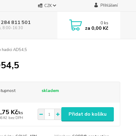
Přihlášení
CZK
 284 811 501
0
ks
za
0,00 Kč
á, 8:00-16:30
o hadici AD54,5
D54,5
tupnost
skladem
,75 Kč
/
ks
Přidat do košíku
86 Kč
bez DPH