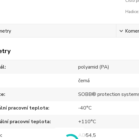
Číslo p
Hadice:
metry
Komen
etry
ál
polyamid (PA)
černá
ce
SOBB® protection system
lní pracovní teplota
-40°C
lní pracovní teplota
+110°C
e
AD54,5