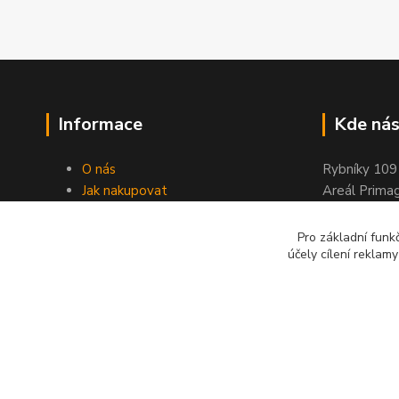
Informace
Kde nás
O nás
Rybníky 109
Jak nakupovat
Areál Prima
Obchodní podmínky
263 01 Dobř
Kontakty
Pro základní funk
Stránky ELIMPORT
účely cílení reklam