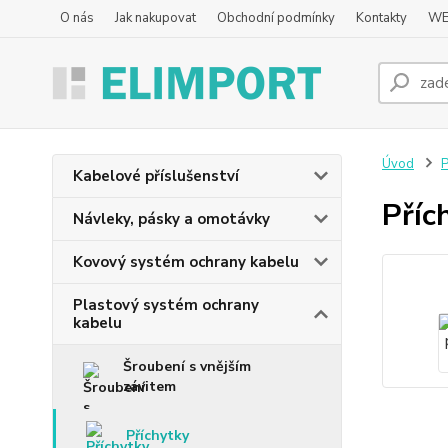
O nás
Jak nakupovat
Obchodní podmínky
Kontakty
WE
Úvod
P
Kabelové příslušenství
Příc
Návleky, pásky a omotávky
Kovový systém ochrany kabelu
Plastový systém ochrany
kabelu
Šroubení s vnějším
závitem
Příchytky