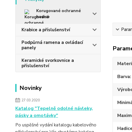
Korugované ochranné
hadice
Para
Krabice a příslušenství
Podpůrná ramena a ovládací
Param
panely
Keramické svorkovnice a
Materi
příslušenství
Barva
Novinky
Výrob
27.03.2020
Minimá
Katalog "Tepelně odolné návleky,
pásky a omotávky"
Maximá
Po uspěšné vydání katalogu kabelového
Hadic