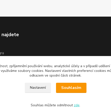
 najdete
gra
íš
čnost, zpříjemnění používání webu, analytické účely a v případě udělení
y využíváme soubory cookies. Nastavení vlastních preferencí cookies mů
odkazem ve spodní části stránek.
Souhlasím
Nastavení
Souhlas můžete odmítnout
zde
.