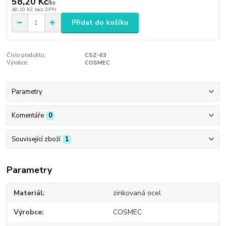
58,20 Kč
/
ks
48,10 Kč
bez DPH
Přidat do košíku
Číslo produktu:
CSZ-63
Výrobce:
COSMEC
Parametry
Komentáře
0
Související zboží
1
Parametry
Materiál
zinkovaná ocel
Výrobce
COSMEC