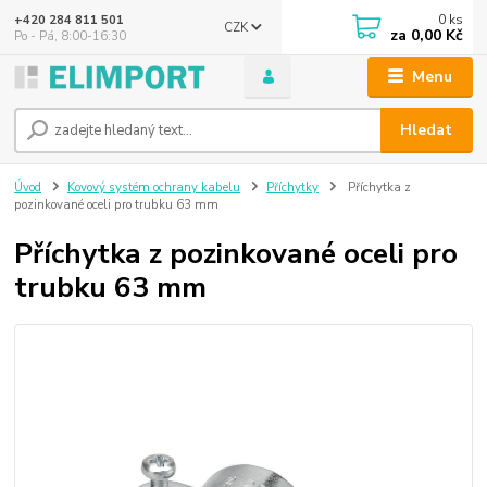
0
ks
+420 284 811 501
CZK
za
0,00 Kč
Po - Pá, 8:00-16:30
Menu
Hledat
Úvod
Kovový systém ochrany kabelu
Příchytky
Příchytka z
pozinkované oceli pro trubku 63 mm
Příchytka z pozinkované oceli pro
trubku 63 mm