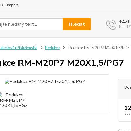
B Elimport
+420
Hledat
Po - P
abelové příslušenství
Redukce
Redukce RM-M20P7 M20X1,5/PG7
ukce RM-M20P7 M20X1,5/PG7
Dos
12
100