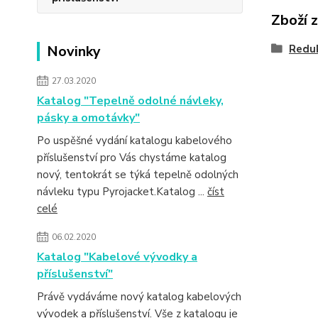
Zboží 
Novinky
Redu
27.03.2020
Katalog "Tepelně odolné návleky,
pásky a omotávky"
Po uspěšné vydání katalogu kabelového
příslušenství pro Vás chystáme katalog
nový, tentokrát se týká tepelně odolných
návleku typu Pyrojacket.Katalog ...
číst
celé
06.02.2020
Katalog "Kabelové vývodky a
příslušenství"
Právě vydáváme nový katalog kabelových
vývodek a příslušenství. Vše z katalogu je