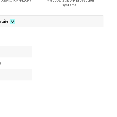
roduktu:
RM-M20P7
Výrobce:
SOBB® protection
systems
táře
0
s