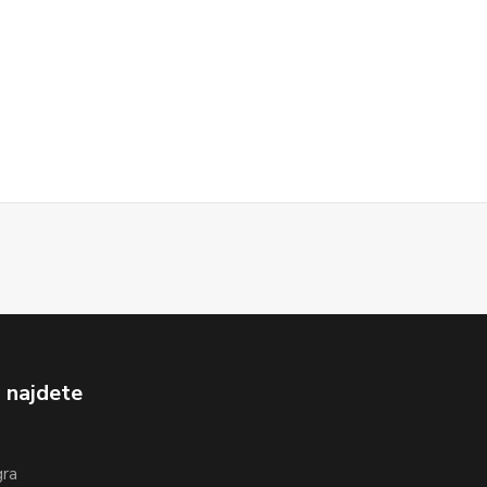
 najdete
gra