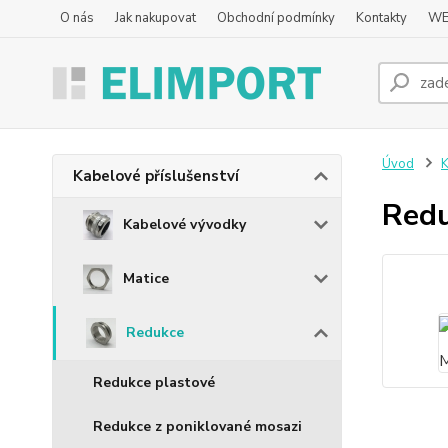
O nás
Jak nakupovat
Obchodní podmínky
Kontakty
WE
Úvod
K
Kabelové příslušenství
Red
Kabelové vývodky
Matice
Redukce
Redukce plastové
Redukce z poniklované mosazi