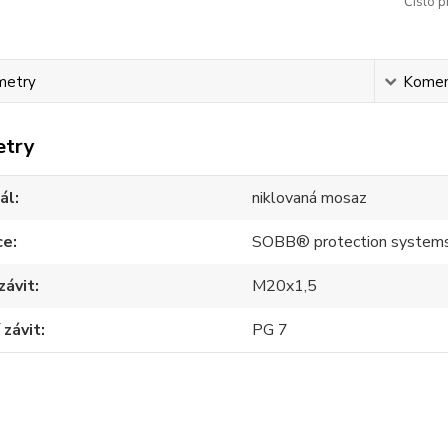
Číslo p
metry
Komen
etry
ál
niklovaná mosaz
ce
SOBB® protection system
závit
M20x1,5
 závit
PG 7