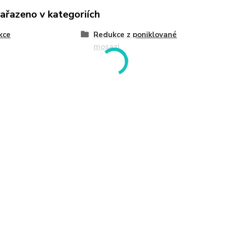
zařazeno v kategoriích
kce
Redukce z poniklované
mosazi