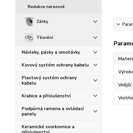
Redukce nerezové
Zátky
Para
Těsnění
Param
Návleky, pásky a omotávky
Materi
Kovový systém ochrany kabelu
Výrob
Plastový systém ochrany
kabelu
Vnější 
Krabice a příslušenství
Vnitřní
Podpůrná ramena a ovládací
panely
Keramické svorkovnice a
příslušenství