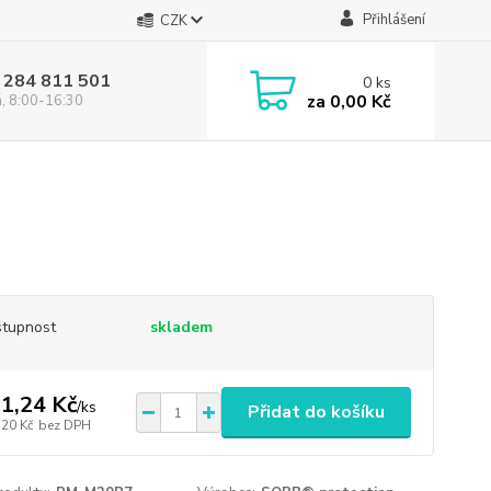
Přihlášení
CZK
 284 811 501
0
ks
za
0,00 Kč
á, 8:00-16:30
tupnost
skladem
1,24 Kč
/
ks
Přidat do košíku
,20 Kč
bez DPH