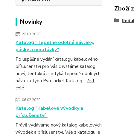
Zboží 
Novinky
Redu
27.03.2020
Katalog "Tepelně odolné návleky,
pásky a omotávky"
Po uspěšné vydání katalogu kabelového
příslušenství pro Vás chystáme katalog
nový, tentokrát se týká tepelně odolných
návleku typu Pyrojacket.Katalog ...
číst
celé
06.02.2020
Katalog "Kabelové vývodky a
příslušenství"
Právě vydáváme nový katalog kabelových
vývodek a příslušenství. Vše z katalogu je