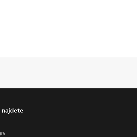
 najdete
gra