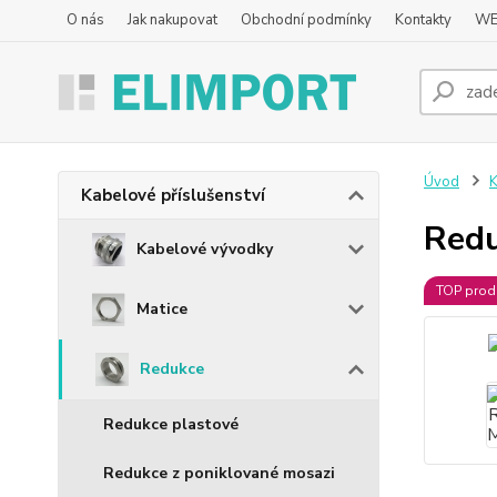
O nás
Jak nakupovat
Obchodní podmínky
Kontakty
WE
Úvod
K
Kabelové příslušenství
Red
Kabelové vývodky
TOP prod
Matice
Redukce
Redukce plastové
Redukce z poniklované mosazi