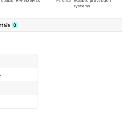
roduktu:
RM-M25M20
Výrobce:
SOBB® protection
systems
táře
0
s