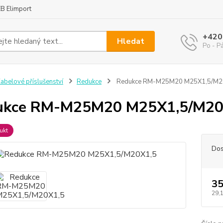
B Elimport
+420
Hledat
Po - P
abelové příslušenství
Redukce
Redukce RM-M25M20 M25X1,5/M2
ukce RM-M25M20 M25X1,5/M20
ukt
Dos
35
29,