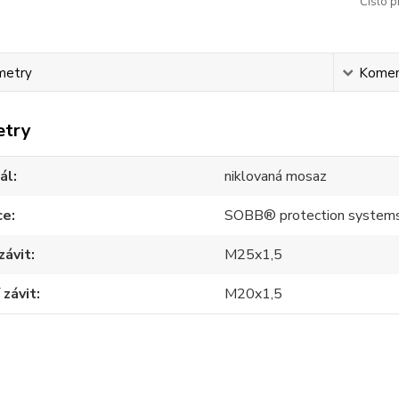
Číslo p
metry
Komen
etry
ál
niklovaná mosaz
ce
SOBB® protection system
závit
M25x1,5
 závit
M20x1,5