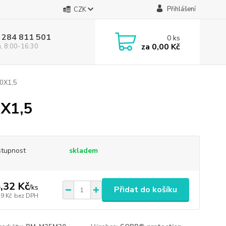
Přihlášení
CZK
 284 811 501
0
ks
za
0,00 Kč
á, 8:00-16:30
0X1,5
X1,5
tupnost
skladem
,32 Kč
/
ks
Přidat do košíku
19 Kč
bez DPH