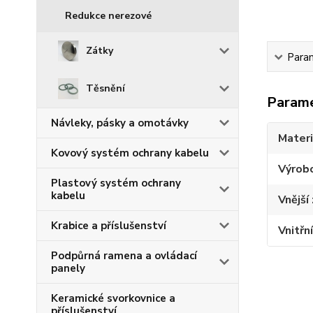
Redukce nerezové
Zátky
Para
Těsnění
Param
Návleky, pásky a omotávky
Materi
Kovový systém ochrany kabelu
Výrob
Plastový systém ochrany
kabelu
Vnější 
Krabice a příslušenství
Vnitřní
Podpůrná ramena a ovládací
panely
Keramické svorkovnice a
příslušenství