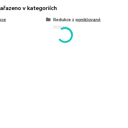
zařazeno v kategoriích
kce
Redukce z poniklované
mosazi