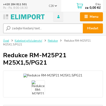
0
ks
+420 284 811 501
CZK
za
0,00 Kč
Po - Pá, 8:00-16:30
Menu
Hledat
Úvod
Kabelové příslušenství
Redukce
Redukce RM-M25P21
M25X1,5/PG21
Redukce RM-M25P21
M25X1,5/PG21