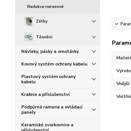
Redukce nerezové
Zátky
Para
Těsnění
Param
Návleky, pásky a omotávky
Materi
Kovový systém ochrany kabelu
Výrob
Plastový systém ochrany
kabelu
Vnější 
Krabice a příslušenství
Vnitřní
Podpůrná ramena a ovládací
panely
Keramické svorkovnice a
příslušenství