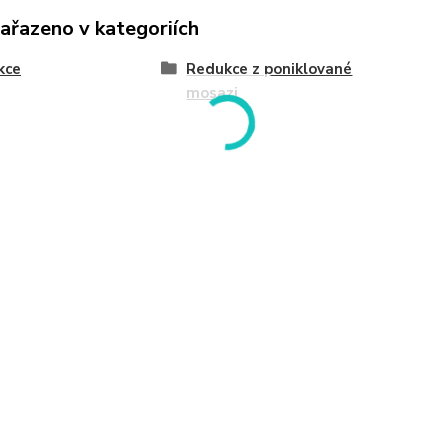
zařazeno v kategoriích
kce
Redukce z poniklované
mosazi