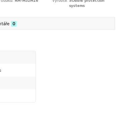
roduktu:
RM-M32M16
Výrobce:
SOBB® protection
systems
táře
0
s