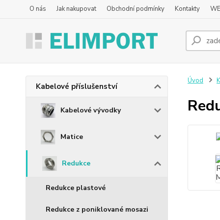
O nás
Jak nakupovat
Obchodní podmínky
Kontakty
WE
Úvod
K
Kabelové příslušenství
Red
Kabelové vývodky
Matice
Redukce
Redukce plastové
Redukce z poniklované mosazi