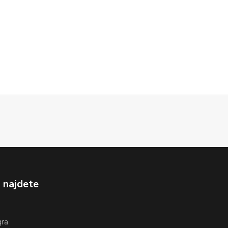
 najdete
gra