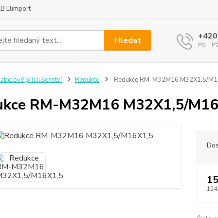
B Elimport
+420
Hledat
Po - P
abelové příslušenství
Redukce
Redukce RM-M32M16 M32X1,5/M1
ukce RM-M32M16 M32X1,5/M16
Dos
15
124