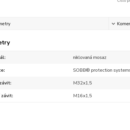
Číslo p
metry
Komen
etry
ál
niklovaná mosaz
ce
SOBB® protection system
závit
M32x1,5
 závit
M16x1,5