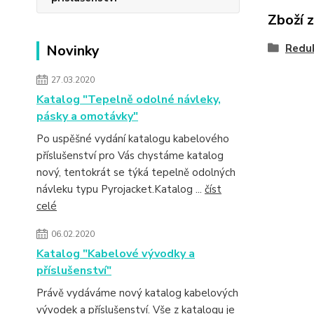
Zboží 
Novinky
Redu
27.03.2020
Katalog "Tepelně odolné návleky,
pásky a omotávky"
Po uspěšné vydání katalogu kabelového
příslušenství pro Vás chystáme katalog
nový, tentokrát se týká tepelně odolných
návleku typu Pyrojacket.Katalog ...
číst
celé
06.02.2020
Katalog "Kabelové vývodky a
příslušenství"
Právě vydáváme nový katalog kabelových
vývodek a příslušenství. Vše z katalogu je