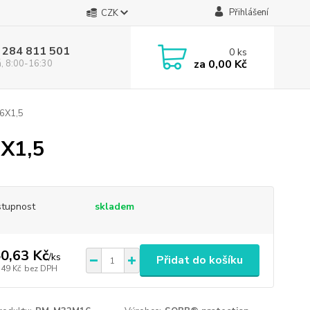
Přihlášení
CZK
 284 811 501
0
ks
za
0,00 Kč
á, 8:00-16:30
6X1,5
X1,5
tupnost
skladem
0,63 Kč
/
ks
Přidat do košíku
,49 Kč
bez DPH