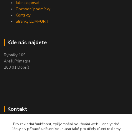
Jak nakupovat
Obchodní podmínky
Kontakty
Stránky ELIMPORT
Kde nás najdete
Rybníky 109
Areál Primagra
263 01 Dobříš
Kontakt
+420 284 811 501
Pro základní funkčnost, zpříjemnění používání webu, analytické
Po - Pá, 8:00-16:30
účely a v případě udělení souhlasu také pro účely cílení reklamy