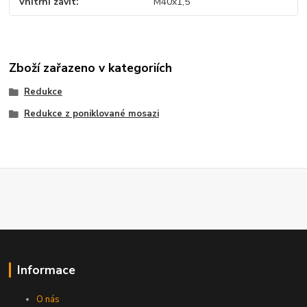
Vnitřní závit
M40x1,5
Zboží zařazeno v kategoriích
Redukce
Redukce z poniklované mosazi
Informace
O nás