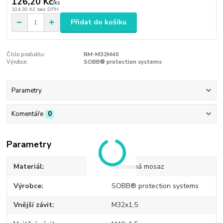
126,20 Kč
/
ks
104,30 Kč
bez DPH
Přidat do košíku
Číslo produktu:
RM-M32M40
Výrobce:
SOBB® protection systems
Parametry
Komentáře
0
Parametry
Materiál
niklovaná mosaz
Výrobce
SOBB® protection systems
Vnější závit
M32x1,5