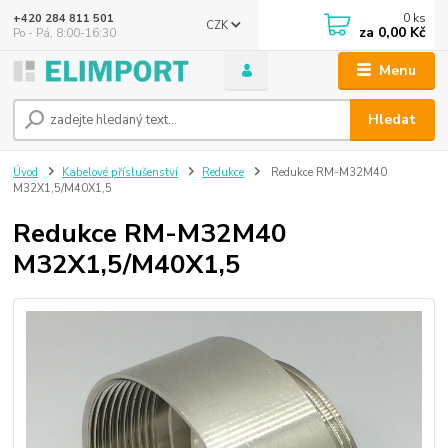
0
ks
+420 284 811 501
CZK
za
0,00 Kč
Po - Pá, 8:00-16:30
Menu
Hledat
Úvod
Kabelové příslušenství
Redukce
Redukce RM-M32M40
M32X1,5/M40X1,5
Redukce RM-M32M40
M32X1,5/M40X1,5