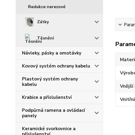
Redukce nerezové
Zátky
Para
Těsnění
Param
Návleky, pásky a omotávky
Materi
Kovový systém ochrany kabelu
Výrob
Plastový systém ochrany
kabelu
Vnější 
Krabice a příslušenství
Vnitřní
Podpůrná ramena a ovládací
panely
Keramické svorkovnice a
příslušenství