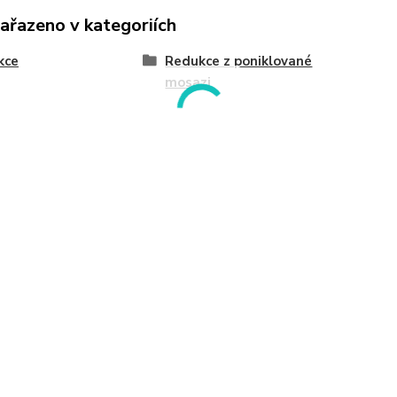
zařazeno v kategoriích
kce
Redukce z poniklované
mosazi