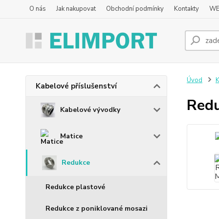
O nás
Jak nakupovat
Obchodní podmínky
Kontakty
WE
Úvod
K
Kabelové příslušenství
Red
Kabelové vývodky
Matice
Redukce
Redukce plastové
Redukce z poniklované mosazi