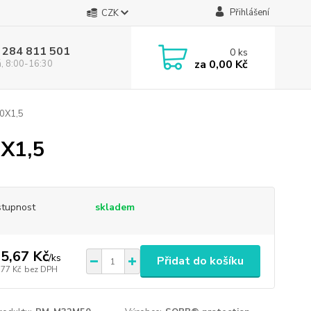
Přihlášení
CZK
 284 811 501
0
ks
za
0,00 Kč
á, 8:00-16:30
0X1,5
X1,5
tupnost
skladem
5,67 Kč
/
ks
Přidat do košíku
,77 Kč
bez DPH