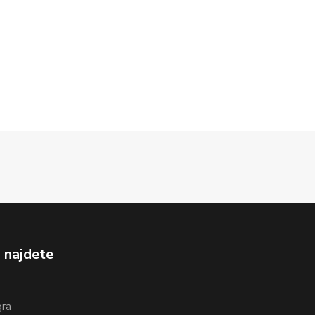
 najdete
gra