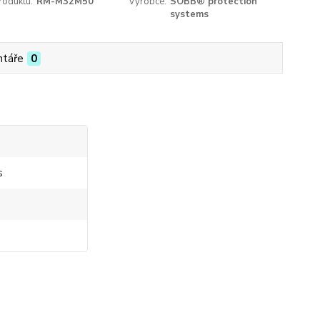
roduktu:
RM-M32M50
Výrobce:
SOBB® protection
systems
táře
0
s