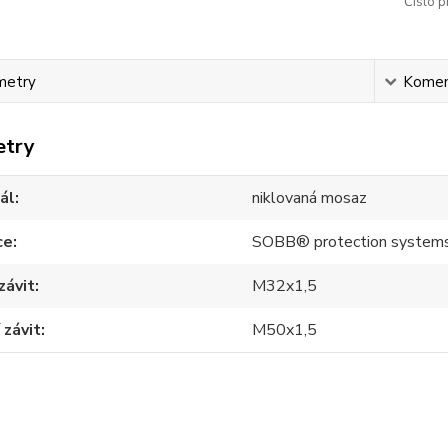
Číslo p
metry
Komen
etry
ál
niklovaná mosaz
ce
SOBB® protection system
závit
M32x1,5
 závit
M50x1,5