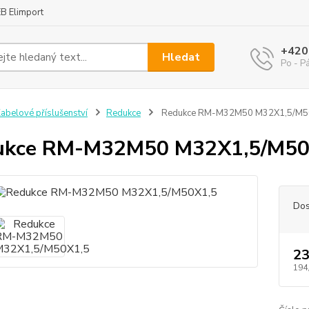
B Elimport
+420
Hledat
Po - P
abelové příslušenství
Redukce
Redukce RM-M32M50 M32X1,5/M5
ukce RM-M32M50 M32X1,5/M50
Dos
23
194