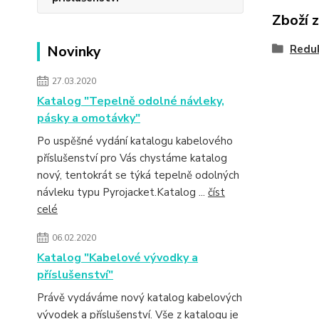
Zboží 
Novinky
Redu
27.03.2020
Katalog "Tepelně odolné návleky,
pásky a omotávky"
Po uspěšné vydání katalogu kabelového
příslušenství pro Vás chystáme katalog
nový, tentokrát se týká tepelně odolných
návleku typu Pyrojacket.Katalog ...
číst
celé
06.02.2020
Katalog "Kabelové vývodky a
příslušenství"
Právě vydáváme nový katalog kabelových
vývodek a příslušenství. Vše z katalogu je