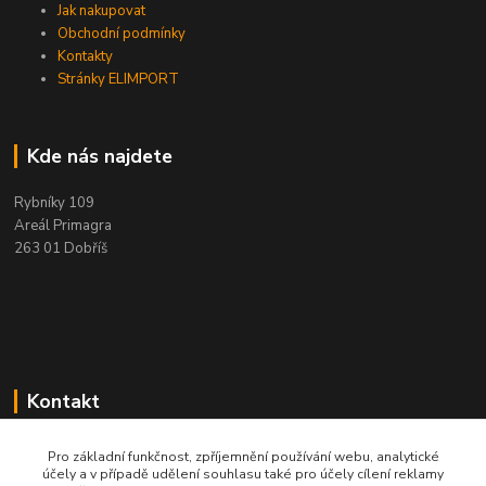
Jak nakupovat
Obchodní podmínky
Kontakty
Stránky ELIMPORT
Kde nás najdete
Rybníky 109
Areál Primagra
263 01 Dobříš
Kontakt
+420 284 811 501
Pro základní funkčnost, zpříjemnění používání webu, analytické
Po - Pá, 8:00-16:30
účely a v případě udělení souhlasu také pro účely cílení reklamy