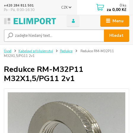
0
ks
+420 284 811 501
CZK
za
0,00 Kč
Po - Pá, 8:00-16:30
Menu
Hledat
Úvod
Kabelové příslušenství
Redukce
Redukce RM-M32P11
M32X1,5/PG11 2v1
Redukce RM-M32P11
M32X1,5/PG11 2v1