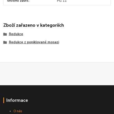
Vnitřní závit
PG 11
Zboží zařazeno v kategoriích
Redukce
Redukce z poniklované mosazi
Informace
O nás