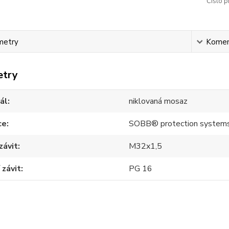
Číslo p
metry
Komen
etry
ál
niklovaná mosaz
ce
SOBB® protection system
závit
M32x1,5
 závit
PG 16