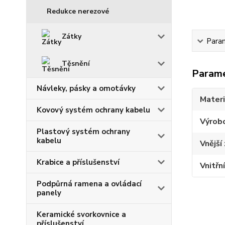
Redukce nerezové
Zátky
Para
Těsnění
Param
Návleky, pásky a omotávky
Materi
Kovový systém ochrany kabelu
Výrob
Plastový systém ochrany
kabelu
Vnější 
Krabice a příslušenství
Vnitřní
Podpůrná ramena a ovládací
panely
Keramické svorkovnice a
příslušenství