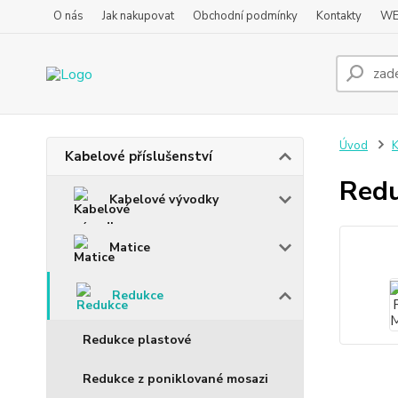
O nás
Jak nakupovat
Obchodní podmínky
Kontakty
WE
Úvod
K
Kabelové příslušenství
Red
Kabelové vývodky
Matice
Redukce
Redukce plastové
Redukce z poniklované mosazi