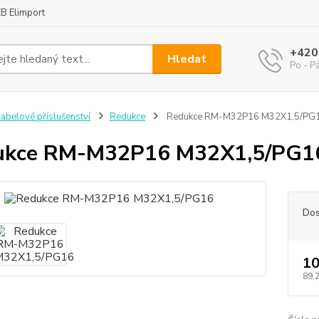
B Elimport
+420
Hledat
Po - P
abelové příslušenství
Redukce
Redukce RM-M32P16 M32X1,5/PG
ukce RM-M32P16 M32X1,5/PG1
Dos
10
89,