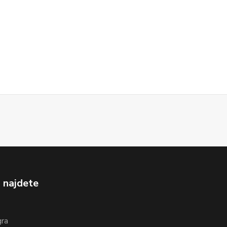
 najdete
gra