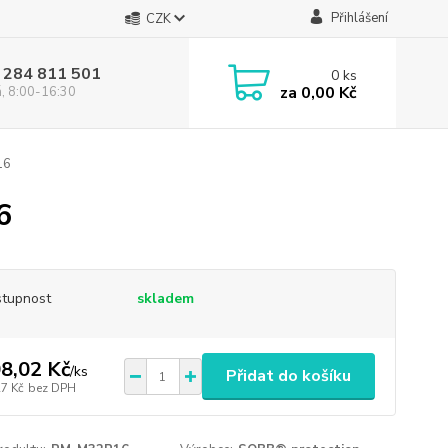
Přihlášení
CZK
 284 811 501
0
ks
za
0,00 Kč
á, 8:00-16:30
16
6
tupnost
skladem
8,02 Kč
/
ks
Přidat do košíku
27 Kč
bez DPH