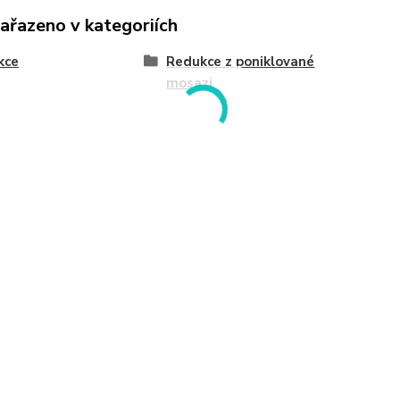
zařazeno v kategoriích
kce
Redukce z poniklované
mosazi