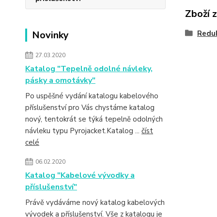
Zboží 
Novinky
Redu
27.03.2020
Katalog "Tepelně odolné návleky,
pásky a omotávky"
Po uspěšné vydání katalogu kabelového
příslušenství pro Vás chystáme katalog
nový, tentokrát se týká tepelně odolných
návleku typu Pyrojacket.Katalog ...
číst
celé
06.02.2020
Katalog "Kabelové vývodky a
příslušenství"
Právě vydáváme nový katalog kabelových
vývodek a příslušenství. Vše z katalogu je