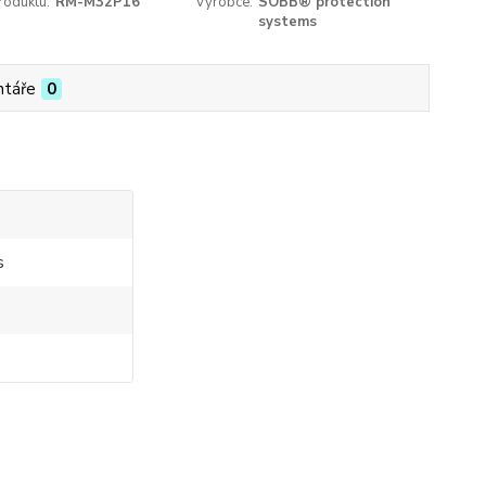
roduktu:
RM-M32P16
Výrobce:
SOBB® protection
systems
táře
0
s