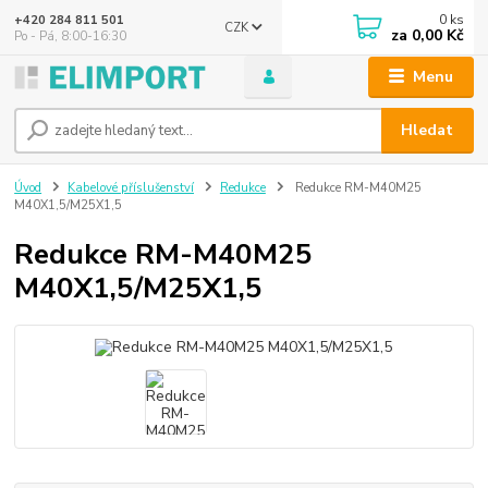
0
ks
+420 284 811 501
CZK
za
0,00 Kč
Po - Pá, 8:00-16:30
Menu
Hledat
Úvod
Kabelové příslušenství
Redukce
Redukce RM-M40M25
M40X1,5/M25X1,5
Redukce RM-M40M25
M40X1,5/M25X1,5