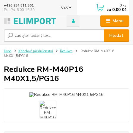
0
ks
+420 284 811 501
CZK
za
0,00 Kč
Po - Pá, 8:00-16:30
Menu
Hledat
Úvod
Kabelové příslušenství
Redukce
Redukce RM-M40P16
M40X1,5/PG16
Redukce RM-M40P16
M40X1,5/PG16