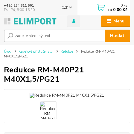
0
ks
+420 284 811 501
CZK
za
0,00 Kč
Po - Pá, 8:00-16:30
Menu
Hledat
Úvod
Kabelové příslušenství
Redukce
Redukce RM-M40P21
M40X1,5/PG21
Redukce RM-M40P21
M40X1,5/PG21