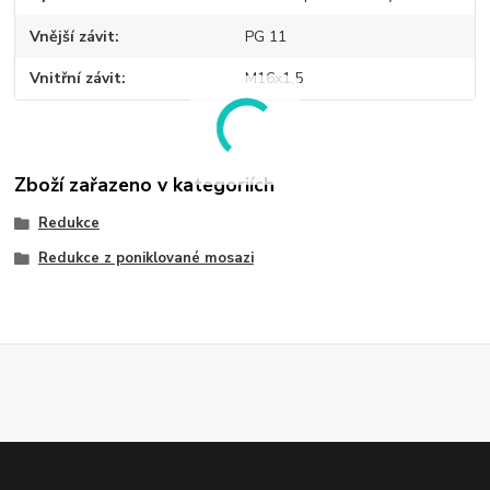
Vnější závit
PG 11
Vnitřní závit
M16x1,5
Zboží zařazeno v kategoriích
Redukce
Redukce z poniklované mosazi