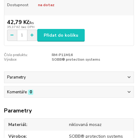
Dostupnost
na dotaz
42,79 Kč
/
ks
35,37 Kč
bez DPH
Přidat do košíku
Číslo produktu:
RM-P11M16
Výrobce:
SOBB® protection systems
Parametry
Komentáře
0
Parametry
Materiál
niklovaná mosaz
Výrobce
SOBB® protection systems