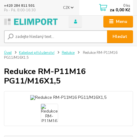
0
ks
+420 284 811 501
CZK
za
0,00 Kč
Po - Pá, 8:00-16:30
Menu
Hledat
Úvod
Kabelové příslušenství
Redukce
Redukce RM-P11M16
PG11/M16X1,5
Redukce RM-P11M16
PG11/M16X1,5