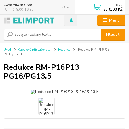
0
ks
+420 284 811 501
CZK
za
0,00 Kč
Po - Pá, 8:00-16:30
Menu
Hledat
Úvod
Kabelové příslušenství
Redukce
Redukce RM-P16P13
PG16/PG13,5
Redukce RM-P16P13
PG16/PG13,5