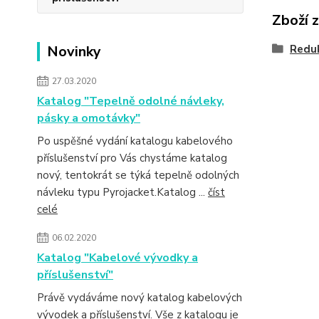
Zboží 
Novinky
Redu
27.03.2020
Katalog "Tepelně odolné návleky,
pásky a omotávky"
Po uspěšné vydání katalogu kabelového
příslušenství pro Vás chystáme katalog
nový, tentokrát se týká tepelně odolných
návleku typu Pyrojacket.Katalog ...
číst
celé
06.02.2020
Katalog "Kabelové vývodky a
příslušenství"
Právě vydáváme nový katalog kabelových
vývodek a příslušenství. Vše z katalogu je