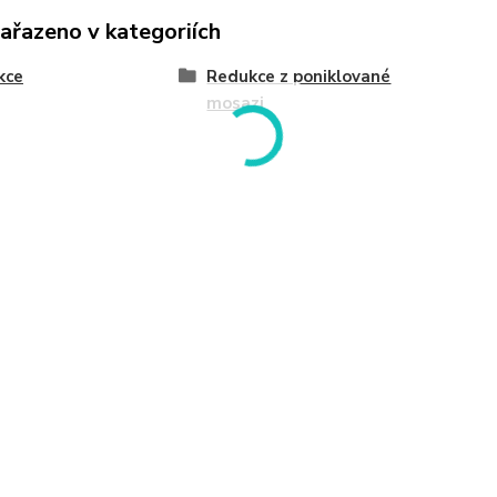
zařazeno v kategoriích
kce
Redukce z poniklované
mosazi