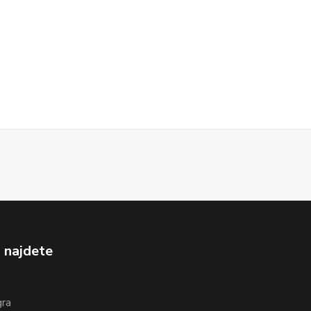
 najdete
gra