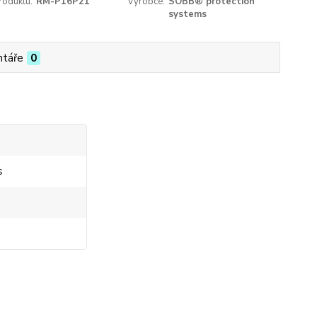
roduktu:
RM-P16P21
Výrobce:
SOBB® protection
systems
táře
0
s