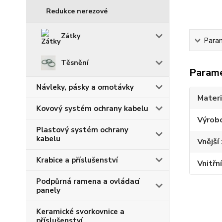
Redukce nerezové
Zátky
Para
Těsnění
Param
Návleky, pásky a omotávky
Materi
Kovový systém ochrany kabelu
Výrob
Plastový systém ochrany
kabelu
Vnější 
Krabice a příslušenství
Vnitřní
Podpůrná ramena a ovládací
panely
Keramické svorkovnice a
příslušenství