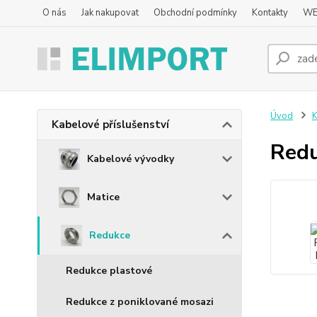
O nás
Jak nakupovat
Obchodní podmínky
Kontakty
WE
Úvod
K
Kabelové příslušenství
Red
Kabelové vývodky
Matice
Redukce
Redukce plastové
Redukce z poniklované mosazi