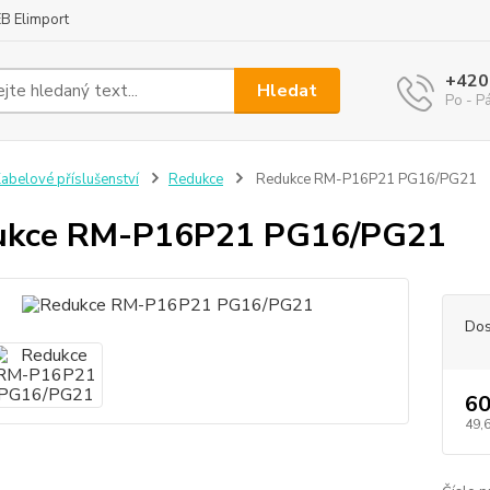
B Elimport
+420
Hledat
Po - P
abelové příslušenství
Redukce
Redukce RM-P16P21 PG16/PG21
ukce RM-P16P21 PG16/PG21
Dos
60
49,