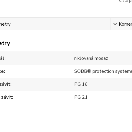
Číslo p
metry
Komen
etry
ál
niklovaná mosaz
ce
SOBB® protection system
závit
PG 16
 závit
PG 21