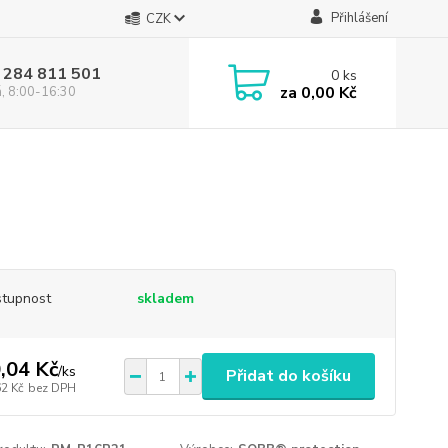
Přihlášení
CZK
 284 811 501
0
ks
za
0,00 Kč
á, 8:00-16:30
tupnost
skladem
,04 Kč
/
ks
Přidat do košíku
62 Kč
bez DPH