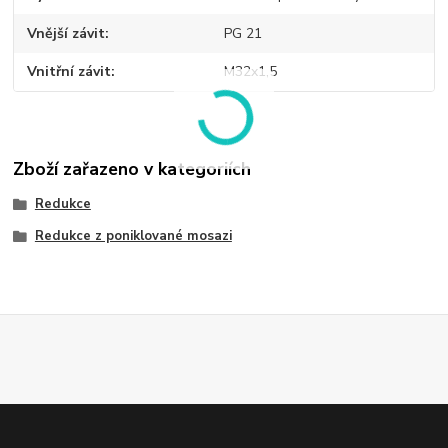
Vnější závit
PG 21
Vnitřní závit
M32x1,5
Zboží zařazeno v kategoriích
Redukce
Redukce z poniklované mosazi