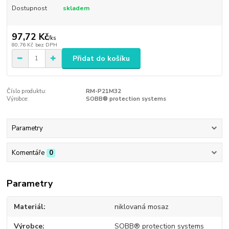
Dostupnost
skladem
97,72 Kč
/
ks
80,76 Kč
bez DPH
Přidat do košíku
Číslo produktu:
RM-P21M32
Výrobce:
SOBB® protection systems
Parametry
Komentáře
0
Parametry
Materiál
niklovaná mosaz
Výrobce
SOBB® protection systems