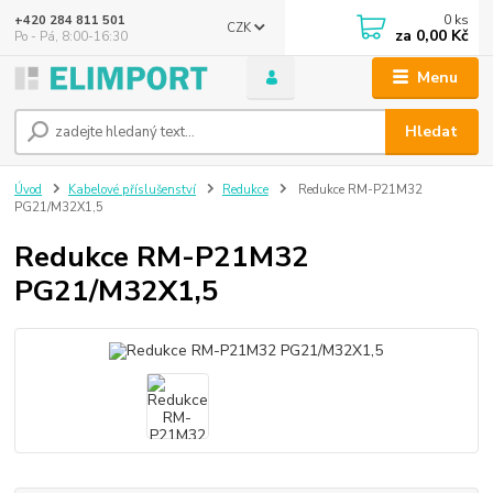
0
ks
+420 284 811 501
CZK
za
0,00 Kč
Po - Pá, 8:00-16:30
Menu
Hledat
Úvod
Kabelové příslušenství
Redukce
Redukce RM-P21M32
PG21/M32X1,5
Redukce RM-P21M32
PG21/M32X1,5