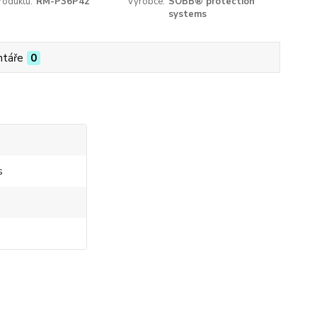
roduktu:
RM-P36P42
Výrobce:
SOBB® protection
systems
táře
0
s