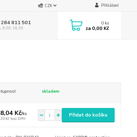
Přihlášení
CZK
 284 811 501
0
ks
za
0,00 Kč
á, 8:00-16:30
tupnost
skladem
8,04 Kč
/
ks
Přidat do košíku
,20 Kč
bez DPH