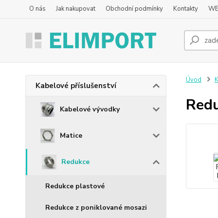
O nás
Jak nakupovat
Obchodní podmínky
Kontakty
WE
Úvod
K
Kabelové příslušenství
Red
Kabelové vývodky
Matice
Redukce
Redukce plastové
Redukce z poniklované mosazi