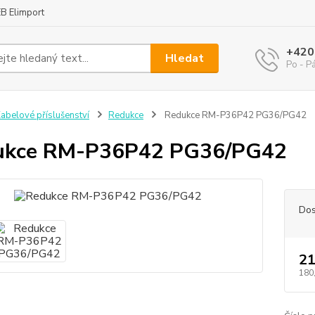
B Elimport
+420
Hledat
Po - P
abelové příslušenství
Redukce
Redukce RM-P36P42 PG36/PG42
ukce RM-P36P42 PG36/PG42
Dos
21
180