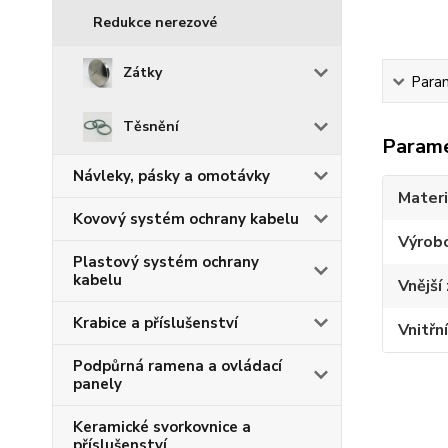
Redukce nerezové
Zátky
Para
Těsnění
Param
Návleky, pásky a omotávky
Materi
Kovový systém ochrany kabelu
Výrob
Plastový systém ochrany
kabelu
Vnější 
Krabice a příslušenství
Vnitřní
Podpůrná ramena a ovládací
panely
Keramické svorkovnice a
příslušenství