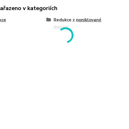
zařazeno v kategoriích
kce
Redukce z poniklované
mosazi