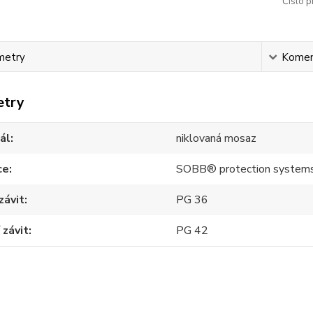
Číslo p
metry
Komen
etry
ál
niklovaná mosaz
ce
SOBB® protection system
závit
PG 36
 závit
PG 42