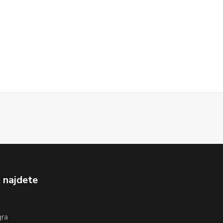
 najdete
gra