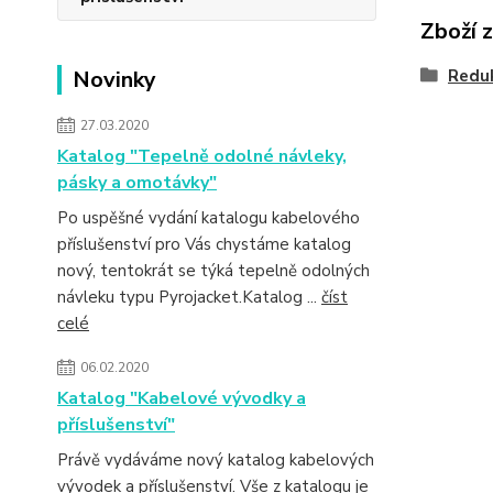
Zboží 
Novinky
Redu
27.03.2020
Katalog "Tepelně odolné návleky,
pásky a omotávky"
Po uspěšné vydání katalogu kabelového
příslušenství pro Vás chystáme katalog
nový, tentokrát se týká tepelně odolných
návleku typu Pyrojacket.Katalog ...
číst
celé
06.02.2020
Katalog "Kabelové vývodky a
příslušenství"
Právě vydáváme nový katalog kabelových
vývodek a příslušenství. Vše z katalogu je