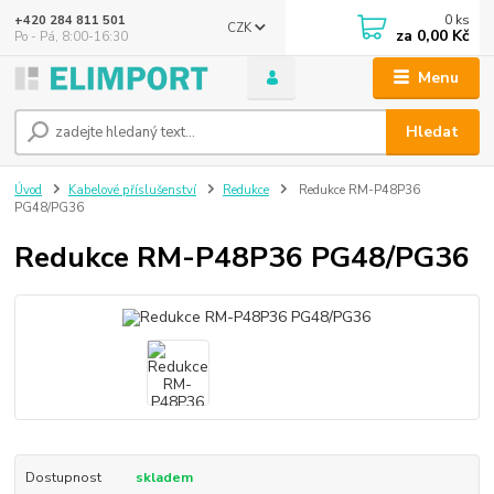
0
ks
+420 284 811 501
CZK
za
0,00 Kč
Po - Pá, 8:00-16:30
Menu
Hledat
Úvod
Kabelové příslušenství
Redukce
Redukce RM-P48P36
PG48/PG36
Redukce RM-P48P36 PG48/PG36
Dostupnost
skladem