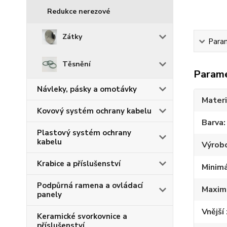
Redukce nerezové
Zátky
Para
Těsnění
Param
Návleky, pásky a omotávky
Materi
Kovový systém ochrany kabelu
Barva
Plastový systém ochrany
kabelu
Výrob
Krabice a příslušenství
Minimá
Podpůrná ramena a ovládací
Maximá
panely
Vnější 
Keramické svorkovnice a
příslušenství