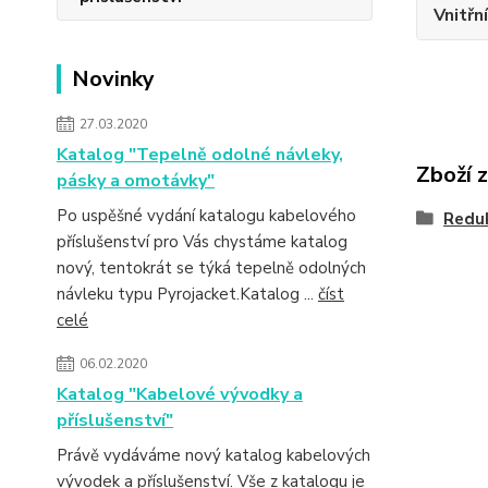
Vnitřní
Novinky
27.03.2020
Katalog "Tepelně odolné návleky,
Zboží 
pásky a omotávky"
Po uspěšné vydání katalogu kabelového
Redu
příslušenství pro Vás chystáme katalog
nový, tentokrát se týká tepelně odolných
návleku typu Pyrojacket.Katalog ...
číst
celé
06.02.2020
Katalog "Kabelové vývodky a
příslušenství"
Právě vydáváme nový katalog kabelových
vývodek a příslušenství. Vše z katalogu je