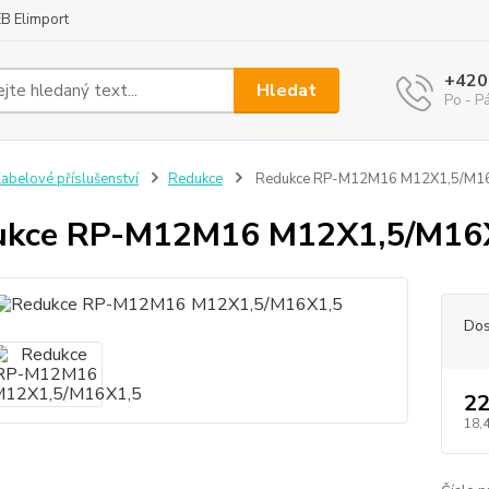
B Elimport
+420
Hledat
Po - P
abelové příslušenství
Redukce
Redukce RP-M12M16 M12X1,5/M1
ukce RP-M12M16 M12X1,5/M16
Dos
22
18,