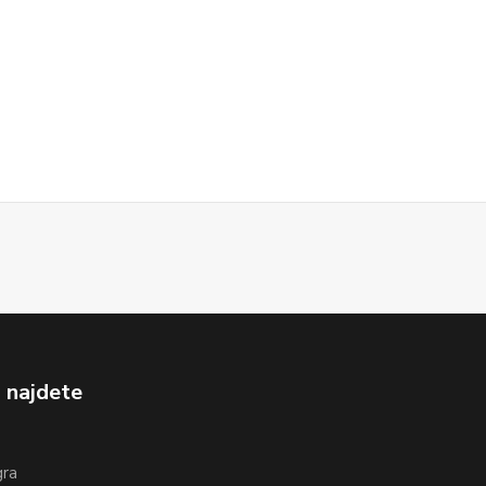
 najdete
gra