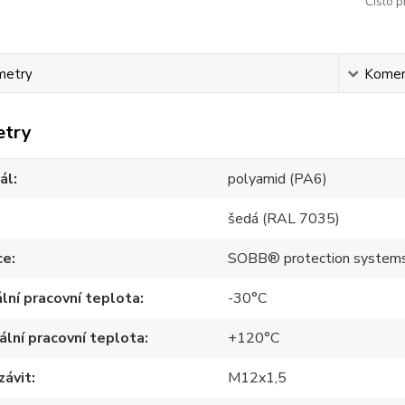
Číslo p
metry
Komen
etry
ál
polyamid (PA6)
šedá (RAL 7035)
ce
SOBB® protection system
lní pracovní teplota
-30°C
lní pracovní teplota
+120°C
závit
M12x1,5