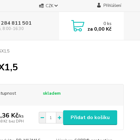
Přihlášení
CZK
 284 811 501
0
ks
za
0,00 Kč
á, 8:00-16:30
6X1,5
X1,5
tupnost
skladem
,36 Kč
/
ks
Přidat do košíku
48 Kč
bez DPH