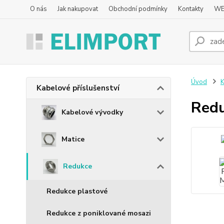
O nás
Jak nakupovat
Obchodní podmínky
Kontakty
WE
Úvod
K
Kabelové příslušenství
Red
Kabelové vývodky
Matice
Redukce
Redukce plastové
Redukce z poniklované mosazi