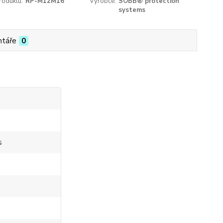
roduktu:
RP-M12M16
Výrobce:
SOBB® protection
systems
táře
0
s