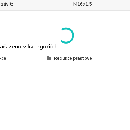
 závit
M16x1,5
zařazeno v kategoriích
kce
Redukce plastové