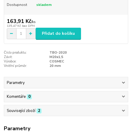
Dostupnost
skladem
163,91 Kč
/
ks
135,47 Kč
bez DPH
Přidat do košíku
Číslo produktu:
TBO-2020
Závit:
M20x1,5
Výrobce:
COSMEC
Vnitřní průměr:
20 mm
Parametry
Komentáře
0
Související zboží
2
Parametry