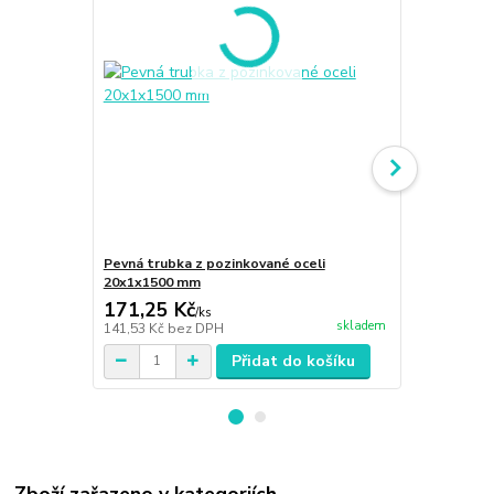
Pevná trubka z pozinkované oceli
Koleno 90° 
20x1x1500 mm
171,25 Kč
87,51 Kč
/
ks
skladem
141,53 Kč
bez DPH
72,32 Kč
bez
Přidat do košíku