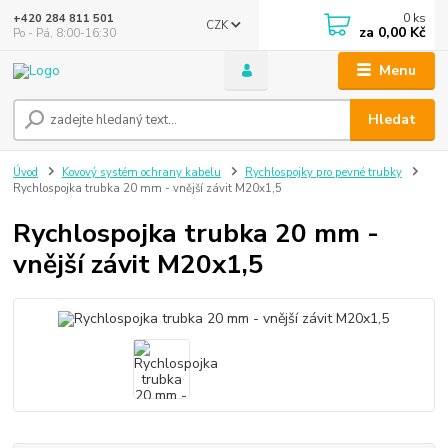
0
ks
+420 284 811 501
CZK
za
0,00 Kč
Po - Pá, 8:00-16:30
Menu
Hledat
Úvod
Kovový systém ochrany kabelu
Rychlospojky pro pevné trubky
Rychlospojka trubka 20 mm - vnější závit M20x1,5
Rychlospojka trubka 20 mm -
vnější závit M20x1,5