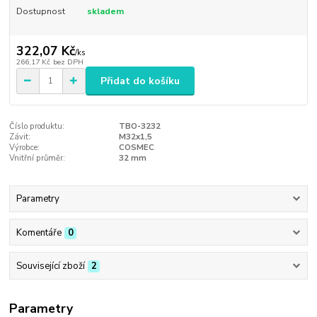
Dostupnost
skladem
322,07 Kč
/
ks
266,17 Kč
bez DPH
Přidat do košíku
Číslo produktu:
TBO-3232
Závit:
M32x1,5
Výrobce:
COSMEC
Vnitřní průměr:
32 mm
Parametry
Komentáře
0
Související zboží
2
Parametry