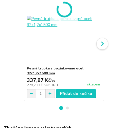
Pevná trubka z pozinkované oceli
Koleno 90° 
32x1,2x1500 mm
337,87 Kč
167,16 K
/
ks
skladem
279,23 Kč
bez DPH
138,15 Kč
be
Přidat do košíku