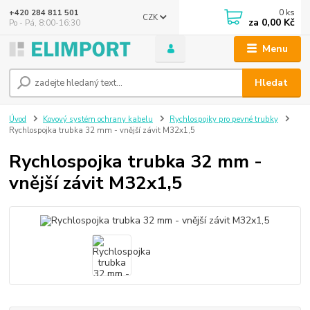
0
ks
+420 284 811 501
CZK
za
0,00 Kč
Po - Pá, 8:00-16:30
Menu
Hledat
Úvod
Kovový systém ochrany kabelu
Rychlospojky pro pevné trubky
Rychlospojka trubka 32 mm - vnější závit M32x1,5
Rychlospojka trubka 32 mm -
vnější závit M32x1,5