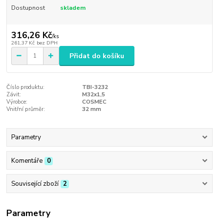
Dostupnost
skladem
316,26 Kč
/
ks
261,37 Kč
bez DPH
Přidat do košíku
Číslo produktu:
TBI-3232
Závit:
M32x1,5
Výrobce:
COSMEC
Vnitřní průměr:
32 mm
Parametry
Komentáře
0
Související zboží
2
Parametry