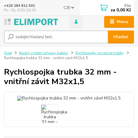
0
ks
+420 284 811 501
CZK
za
0,00 Kč
Po - Pá, 8:00-16:30
Menu
Hledat
Úvod
Kovový systém ochrany kabelu
Rychlospojky pro pevné trubky
Rychlospojka trubka 32 mm - vnitřní závit M32x1,5
Rychlospojka trubka 32 mm -
vnitřní závit M32x1,5