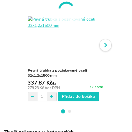
Pevná trubka z pozinkované oceli
Koleno 90° 
32x1,2x1500 mm
337,87 Kč
167,16 K
/
ks
skladem
279,23 Kč
bez DPH
138,15 Kč
be
Přidat do košíku