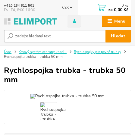
0
ks
+420 284 811 501
CZK
za
0,00 Kč
Po - Pá, 8:00-16:30
Menu
Hledat
Úvod
Kovový systém ochrany kabelu
Rychlospojky pro pevné trubky
Rychlospojka trubka - trubka 50 mm
Rychlospojka trubka - trubka 50
mm