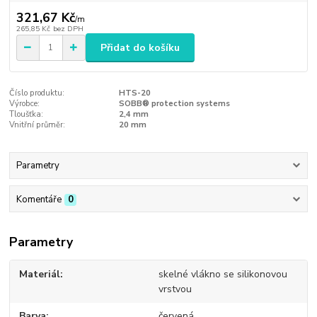
321,67 Kč
/
m
265,85 Kč
bez DPH
Přidat do košíku
Číslo produktu:
HTS-20
Výrobce:
SOBB® protection systems
Tloušťka:
2,4 mm
Vnitřní průměr:
20 mm
Parametry
Komentáře
0
Parametry
Materiál
skelné vlákno se silikonovou
vrstvou
Barva
červená