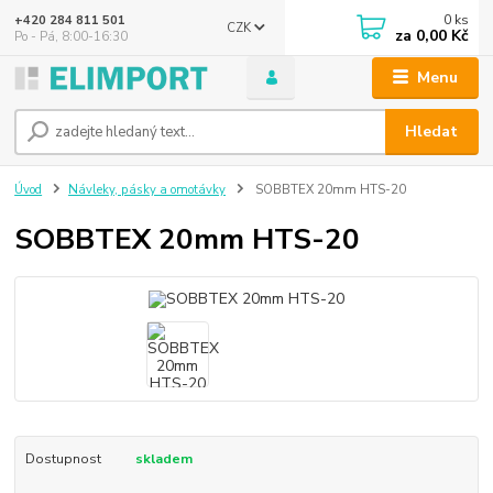
0
ks
+420 284 811 501
CZK
za
0,00 Kč
Po - Pá, 8:00-16:30
Menu
Hledat
Úvod
Návleky, pásky a omotávky
SOBBTEX 20mm HTS-20
SOBBTEX 20mm HTS-20
Dostupnost
skladem