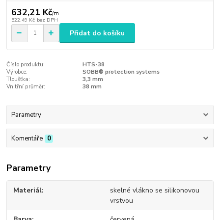
632,21 Kč
/
m
522,49 Kč
bez DPH
Přidat do košíku
Číslo produktu:
HTS-38
Výrobce:
SOBB® protection systems
Tloušťka:
3,3 mm
Vnitřní průměr:
38 mm
Parametry
Komentáře
0
Parametry
Materiál
skelné vlákno se silikonovou
vrstvou
Barva
červená