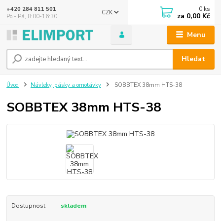
0
ks
+420 284 811 501
CZK
za
0,00 Kč
Po - Pá, 8:00-16:30
Menu
Hledat
Úvod
Návleky, pásky a omotávky
SOBBTEX 38mm HTS-38
SOBBTEX 38mm HTS-38
Dostupnost
skladem