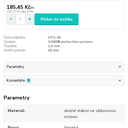
185,45 Kč
/
m
153,27 Kč
bez DPH
Přidat do košíku
Číslo produktu:
HTS-08
Výrobce:
SOBB® protection systems
Tloušťka:
1,6 mm
Vnitřní průměr:
08 mm
Parametry
Komentáře
0
Parametry
Materiál
skelné vlákno se silikonovou
vrstvou
Barva
červená