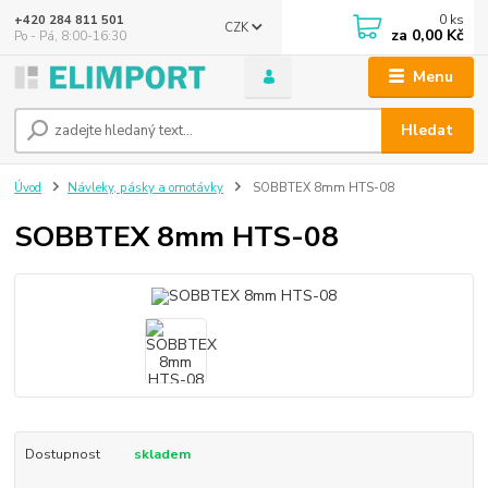
0
ks
+420 284 811 501
CZK
za
0,00 Kč
Po - Pá, 8:00-16:30
Menu
Hledat
Úvod
Návleky, pásky a omotávky
SOBBTEX 8mm HTS-08
SOBBTEX 8mm HTS-08
Dostupnost
skladem