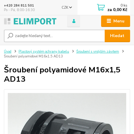
0
ks
+420 284 811 501
CZK
za
0,00 Kč
Po - Pá, 8:00-16:30
Menu
Hledat
Úvod
Plastový systém ochrany kabelu
Šroubení s vnějším závitem
Šroubení polyamidové M16x1,5 AD13
Šroubení polyamidové M16x1,5
AD13