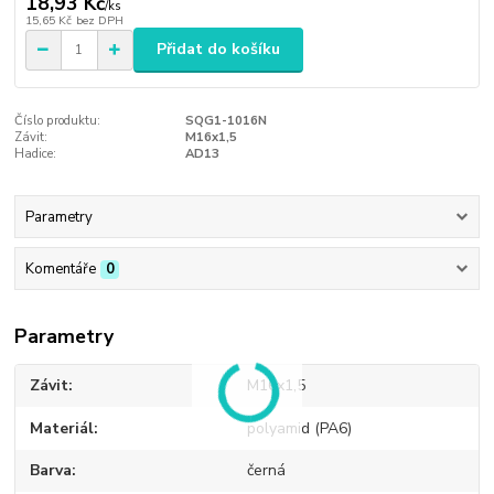
18,93 Kč
/
ks
15,65 Kč
bez DPH
Přidat do košíku
Číslo produktu:
SQG1-1016N
Závit:
M16x1,5
Hadice:
AD13
Parametry
Komentáře
0
Parametry
Závit
M16x1,5
Materiál
polyamid (PA6)
Barva
černá