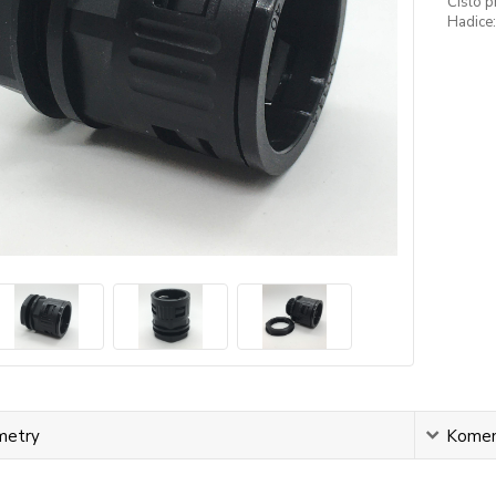
Číslo p
Hadice:
metry
Komen