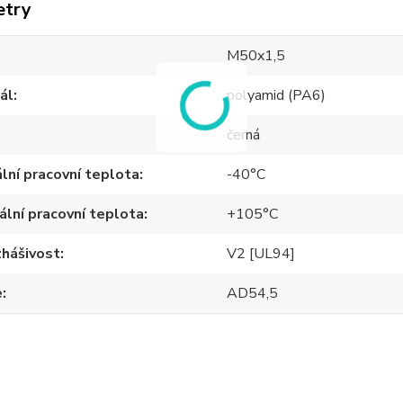
etry
M50x1,5
ál
polyamid (PA6)
černá
lní pracovní teplota
-40°C
lní pracovní teplota
+105°C
hášivost
V2 [UL94]
e
AD54,5