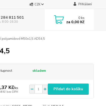
Přihlášení
CZK
 284 811 501
0
ks
za
0,00 Kč
á, 8:00-16:30
í polyamidové M50x1,5 AD54,5
4,5
tupnost
skladem
,37 Kč
/
ks
Přidat do košíku
64 Kč
bez DPH