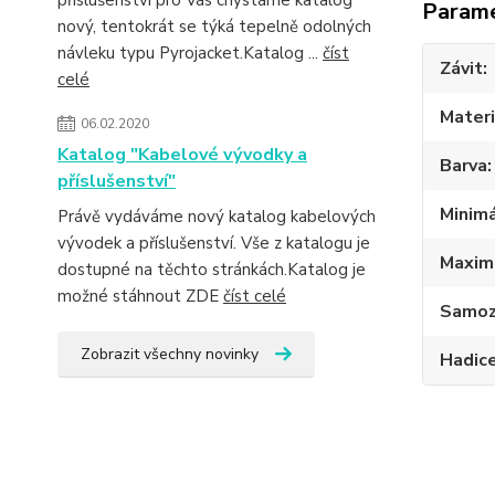
příslušenství pro Vás chystáme katalog
Param
nový, tentokrát se týká tepelně odolných
návleku typu Pyrojacket.Katalog ...
číst
Závit
celé
Materi
06.02.2020
Katalog "Kabelové vývodky a
Barva
příslušenství"
Minimá
Právě vydáváme nový katalog kabelových
vývodek a příslušenství. Vše z katalogu je
Maximá
dostupné na těchto stránkách.Katalog je
možné stáhnout ZDE
číst celé
Samoz
Zobrazit všechny novinky
Hadic