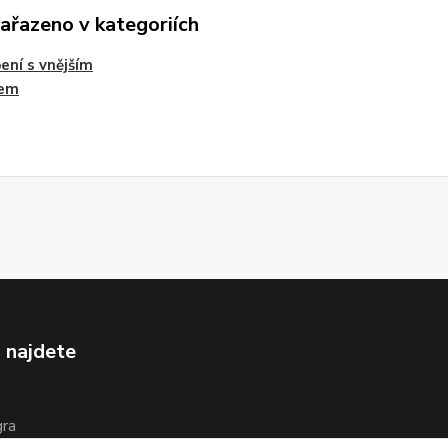
zařazeno v kategoriích
ení s vnějším
tem
 najdete
gra