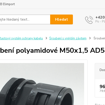
B Elimport
+420
Hledat
Po - P
lastový systém ochrany kabelu
Šroubení s vnějším závitem
Šrouben
bení polyamidové M50x1,5 AD5
Dos
96
79,