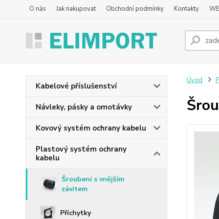
O nás
Jak nakupovat
Obchodní podmínky
Kontakty
WE
Úvod
P
Kabelové příslušenství
Šrou
Návleky, pásky a omotávky
Kovový systém ochrany kabelu
Plastový systém ochrany
kabelu
Šroubení s vnějším
závitem
Příchytky