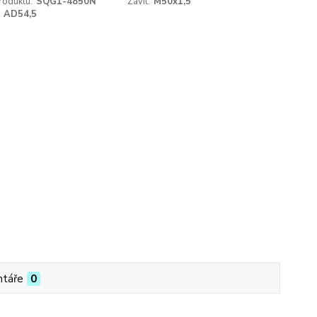
roduktu:
SQG1-4850N
Závit:
M50x1,5
AD54,5
táře
0