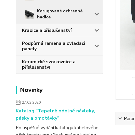
Korugované ochranné
hadice
Krabice a příslušenství
Podpůrná ramena a ovládací
panely
Keramické svorkovnice a
příslušenství
Novinky
27.03.2020
Katalog "Tepelně odolné návleky,
pásky a omotávky"
Para
Po uspěšné vydání katalogu kabelového