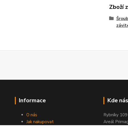
Zboží 
Šroub
závi
Informace
Kde nás
O nás
Rybníky 109
Jak nakupovat
Areál Prima