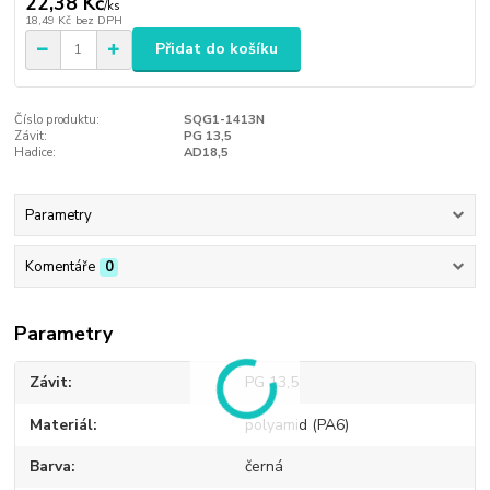
22,38 Kč
/
ks
18,49 Kč
bez DPH
Přidat do košíku
Číslo produktu:
SQG1-1413N
Závit:
PG 13,5
Hadice:
AD18,5
Parametry
Komentáře
0
Parametry
Závit
PG 13,5
Materiál
polyamid (PA6)
Barva
černá