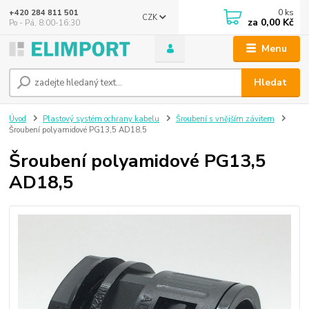
0
ks
+420 284 811 501
CZK
za
0,00 Kč
Po - Pá, 8:00-16:30
Menu
Hledat
Úvod
Plastový systém ochrany kabelu
Šroubení s vnějším závitem
Šroubení polyamidové PG13,5 AD18,5
Šroubení polyamidové PG13,5
AD18,5