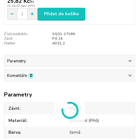
25,82 Kč
/
ks
21,34 Kč
bez DPH
Přidat do košíku
Číslo produktu:
SQG1-1716N
Závit:
PG 16
Hadice:
AD21,2
Parametry
Komentáře
0
Parametry
Závit
PG 16
Materiál
polyamid (PA6)
Barva
černá