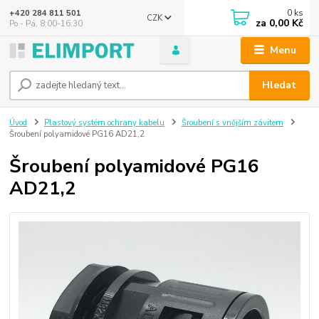
0
ks
+420 284 811 501
CZK
za
0,00 Kč
Po - Pá, 8:00-16:30
Menu
Hledat
Úvod
Plastový systém ochrany kabelu
Šroubení s vnějším závitem
Šroubení polyamidové PG16 AD21,2
Šroubení polyamidové PG16
AD21,2