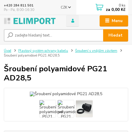
0
ks
+420 284 811 501
CZK
za
0,00 Kč
Po - Pá, 8:00-16:30
Menu
Hledat
Úvod
Plastový systém ochrany kabelu
Šroubení s vnějším závitem
Šroubení polyamidové PG21 AD28,5
Šroubení polyamidové PG21
AD28,5