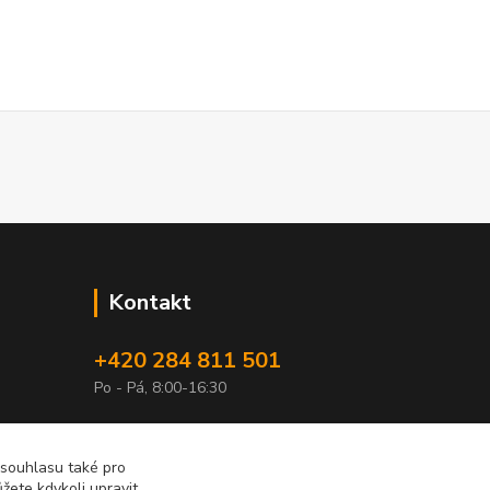
Kontakt
+420 284 811 501
Po - Pá, 8:00-16:30
obchod@elimport.cz
 souhlasu také pro
žete kdykoli upravit