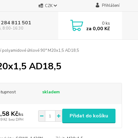
Přihlášení
CZK
 284 811 501
0
ks
za
0,00 Kč
á, 8:00-16:30
í polyamidové úhlové 90° M20x1,5 AD18,5
20x1,5 AD18,5
tupnost
skladem
,58 Kč
/
ks
Přidat do košíku
49 Kč
bez DPH