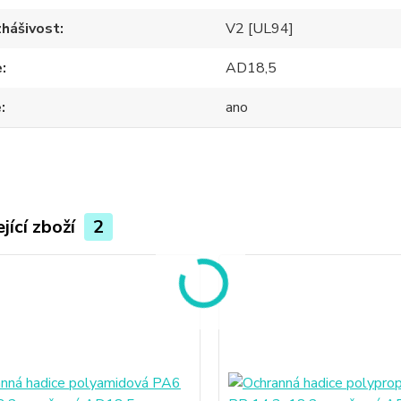
hášivost
V2 [UL94]
e
AD18,5
e
ano
jící zboží
2