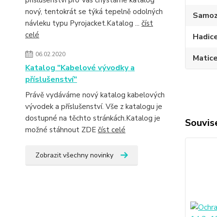
příslušenství pro Vás chystáme katalog
nový, tentokrát se týká tepelně odolných
Samoz
návleku typu Pyrojacket.Katalog ...
číst
celé
Hadic
06.02.2020
Matic
Katalog "Kabelové vývodky a
příslušenství"
Právě vydáváme nový katalog kabelových
vývodek a příslušenství. Vše z katalogu je
dostupné na těchto stránkách.Katalog je
Souvise
možné stáhnout ZDE
číst celé
Zobrazit všechny novinky