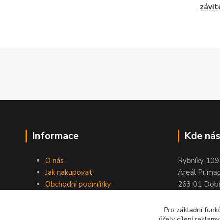
závi
Informace
Kde nás
O nás
Rybníky 109
Jak nakupovat
Areál Prima
Obchodní podmínky
263 01 Dobř
Kontakty
Stránky ELIMPORT
Pro základní funk
účely cílení reklam