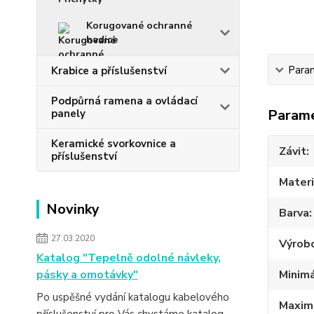
Korugované ochranné
hadice
Para
Krabice a příslušenství
Podpůrná ramena a ovládací
Param
panely
Keramické svorkovnice a
Závit
příslušenství
Materi
Novinky
Barva
27.03.2020
Výrob
Katalog "Tepelně odolné návleky,
pásky a omotávky"
Minimá
Po uspěšné vydání katalogu kabelového
Maximá