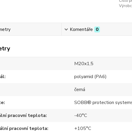
Číslo p
Výrobc
metry
Komentáře
0
etry
M20x1,5
ál
polyamid (PA6)
černá
ce
SOBB® protection system
lní pracovní teplota
-40°C
lní pracovní teplota
+105°C