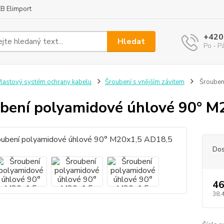
B Elimport
+420
Hledat
Po - P
lastový systém ochrany kabelu
Šroubení s vnějším závitem
Šrouben
bení polyamidové úhlové 90° M
Dos
46
38,