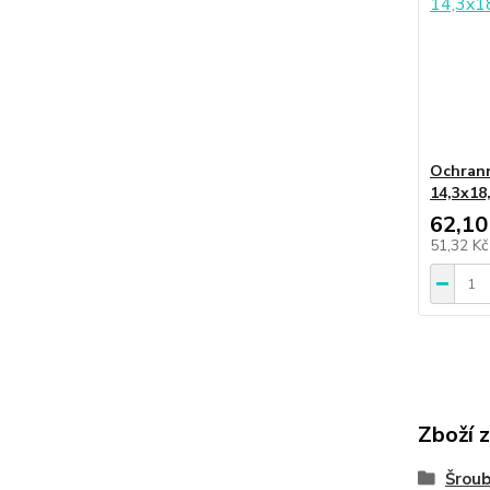
Ochrann
14,3x18
62,10
51,32 K
Zboží 
Šroub