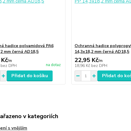
á hadice polyamidová PA6
Ochranná hadice polypropy
,2 mm černá AD18,5
14,3x18,2 mm černá AD18,5
 Kč
22,95 Kč
/
m
/
m
na dotaz
č
bez DPH
18,96 Kč
bez DPH
Přidat do košíku
Přidat do ko
zařazeno v kategoriích
ení s vnějším