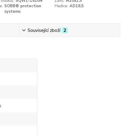
roduktu:
SQW1-1420N
Závit:
M20x1,5
e:
SOBB® protection
Hadice:
AD18,5
systems
Související zboží
2
s