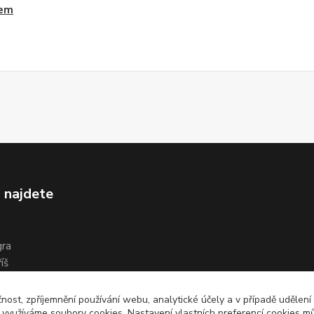
tem
 najdete
gra
íš
čnost, zpříjemnění používání webu, analytické účely a v případě udělení
y využíváme soubory cookies. Nastavení vlastních preferencí cookies mů