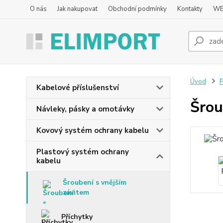
O nás
Jak nakupovat
Obchodní podmínky
Kontakty
WE
Úvod
P
Kabelové příslušenství
Šrou
Návleky, pásky a omotávky
Kovový systém ochrany kabelu
Plastový systém ochrany
kabelu
Šroubení s vnějším
závitem
Příchytky