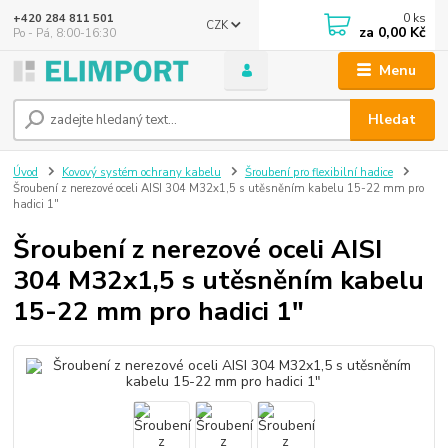
0
ks
+420 284 811 501
CZK
za
0,00 Kč
Po - Pá, 8:00-16:30
Menu
Hledat
Úvod
Kovový systém ochrany kabelu
Šroubení pro flexibilní hadice
Šroubení z nerezové oceli AISI 304 M32x1,5 s utěsněním kabelu 15-22 mm pro
hadici 1"
Šroubení z nerezové oceli AISI
304 M32x1,5 s utěsněním kabelu
15-22 mm pro hadici 1"