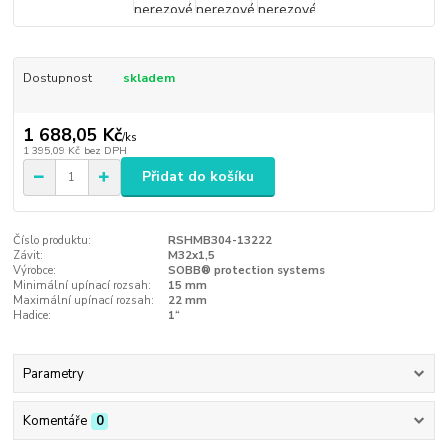
Dostupnost
skladem
1 688,05 Kč
/
ks
1 395,09 Kč
bez DPH
Přidat do košíku
Číslo produktu:
RSHMB304-13222
Závit:
M32x1,5
Výrobce:
SOBB® protection systems
Minimální upínací rozsah:
15 mm
Maximální upínací rozsah:
22 mm
Hadice:
1“
Parametry
Komentáře
0