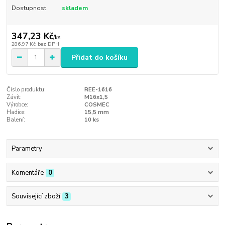
Dostupnost
skladem
347,23 Kč
/
ks
286,97 Kč
bez DPH
Přidat do košíku
Číslo produktu:
REE-1616
Závit:
M16x1,5
Výrobce:
COSMEC
Hadice:
15,5 mm
Balení:
10 ks
Parametry
Komentáře
0
Související zboží
3