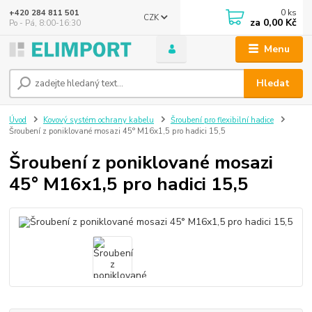
0
ks
+420 284 811 501
CZK
za
0,00 Kč
Po - Pá, 8:00-16:30
Menu
Hledat
Úvod
Kovový systém ochrany kabelu
Šroubení pro flexibilní hadice
Šroubení z poniklované mosazi 45° M16x1,5 pro hadici 15,5
Šroubení z poniklované mosazi
45° M16x1,5 pro hadici 15,5