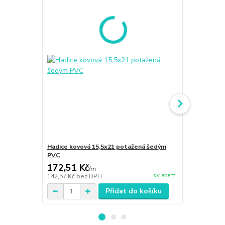
Hadice kovová 15,5x21 potažená šedým
Hadice kovo
PVC
PVC
172,51 Kč
127,98 K
/
m
skladem
142,57 Kč
bez DPH
105,77 Kč
be
Přidat do košíku