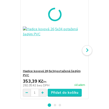
Hadice kovová 26,5x34 potažená šedým
Hadice kovo
PVC
PVC
353,39 Kč
234,60 K
/
m
skladem
292,05 Kč
bez DPH
193,88 Kč
be
Přidat do košíku