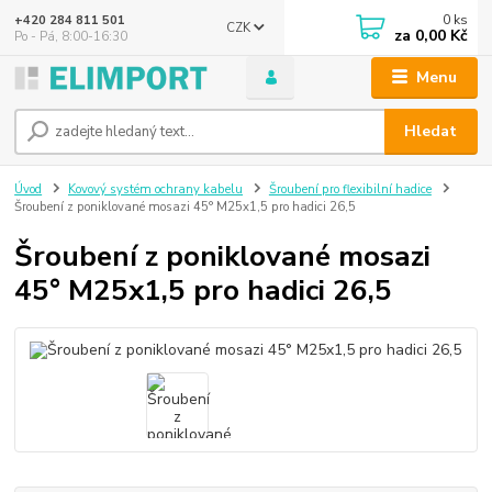
0
ks
+420 284 811 501
CZK
za
0,00 Kč
Po - Pá, 8:00-16:30
Menu
Hledat
Úvod
Kovový systém ochrany kabelu
Šroubení pro flexibilní hadice
Šroubení z poniklované mosazi 45° M25x1,5 pro hadici 26,5
Šroubení z poniklované mosazi
45° M25x1,5 pro hadici 26,5