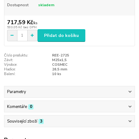
Dostupnost
skladem
717,59 Kč
/
ks
593,05 Kč
bez DPH
Přidat do košíku
Číslo produktu:
REE-2725
Závit:
M25x1,5
Výrobce:
COSMEC
Hadice:
26,5 mm
Balení:
10 ks
Parametry
Komentáře
0
Související zboží
3