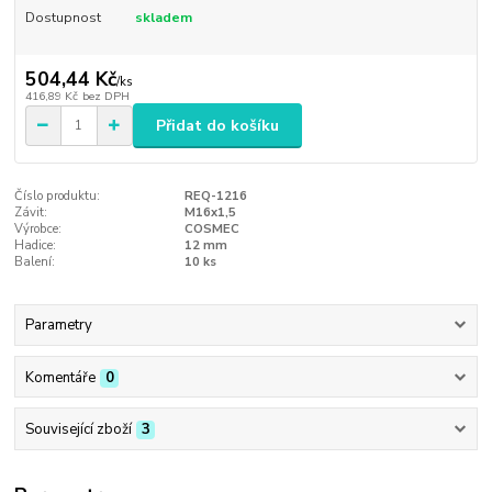
Dostupnost
skladem
504,44 Kč
/
ks
416,89 Kč
bez DPH
Přidat do košíku
Číslo produktu:
REQ-1216
Závit:
M16x1,5
Výrobce:
COSMEC
Hadice:
12 mm
Balení:
10 ks
Parametry
Komentáře
0
Související zboží
3