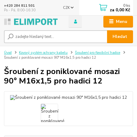
0
ks
+420 284 811 501
CZK
za
0,00 Kč
Po - Pá, 8:00-16:30
Menu
Hledat
Úvod
Kovový systém ochrany kabelu
Šroubení pro flexibilní hadice
Šroubení z poniklované mosazi 90° M16x1,5 pro hadici 12
Šroubení z poniklované mosazi
90° M16x1,5 pro hadici 12