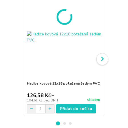
Hadice kovová 12x18 potažená šedým PVC
Hadice kovo
126,58 Kč
107,89 K
/
m
skladem
104,61 Kč
bez DPH
89,17 Kč
bez
Přidat do košíku