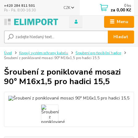
0
ks
+420 284 811 501
CZK
za
0,00 Kč
Po - Pá, 8:00-16:30
Menu
Hledat
Úvod
Kovový systém ochrany kabelu
Šroubení pro flexibilní hadice
Šroubení z poniklované mosazi 90° M16x1,5 pro hadici 15,5
Šroubení z poniklované mosazi
90° M16x1,5 pro hadici 15,5