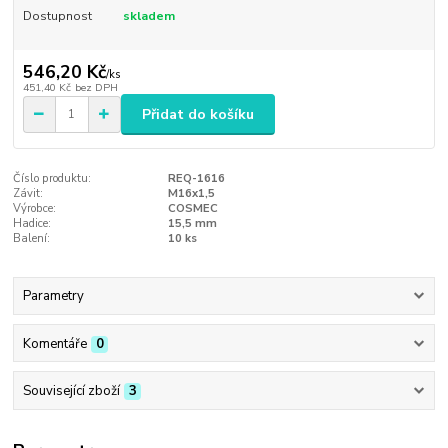
Dostupnost
skladem
546,20 Kč
/
ks
451,40 Kč
bez DPH
Přidat do košíku
Číslo produktu:
REQ-1616
Závit:
M16x1,5
Výrobce:
COSMEC
Hadice:
15,5 mm
Balení:
10 ks
Parametry
Komentáře
0
Související zboží
3