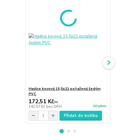
Hadice kovová 15,5x21 potažená šedým
Hadice kovo
PVC
PVC
172,51 Kč
127,98 K
/
m
skladem
142,57 Kč
bez DPH
105,77 Kč
be
Přidat do košíku