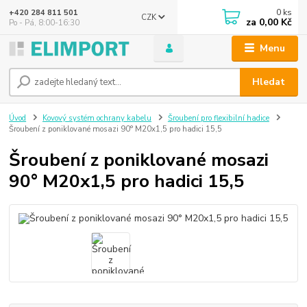
0
ks
+420 284 811 501
CZK
za
0,00 Kč
Po - Pá, 8:00-16:30
Menu
Hledat
Úvod
Kovový systém ochrany kabelu
Šroubení pro flexibilní hadice
Šroubení z poniklované mosazi 90° M20x1,5 pro hadici 15,5
Šroubení z poniklované mosazi
90° M20x1,5 pro hadici 15,5