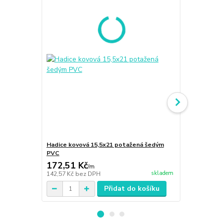
Hadice kovová 15,5x21 potažená šedým
Hadice kovo
PVC
PVC
172,51 Kč
127,98 K
/
m
skladem
142,57 Kč
bez DPH
105,77 Kč
be
Přidat do košíku