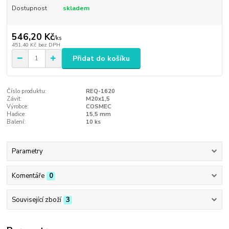
Dostupnost
skladem
546,20 Kč
/
ks
451,40 Kč
bez DPH
Přidat do košíku
Číslo produktu:
REQ-1620
Závit:
M20x1,5
Výrobce:
COSMEC
Hadice:
15,5 mm
Balení:
10 ks
Parametry
Komentáře
0
Související zboží
3